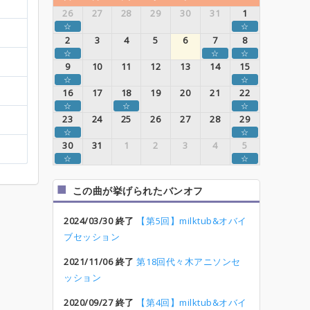
26
27
28
29
30
31
1
☆
☆
2
3
4
5
6
7
8
☆
☆
☆
9
10
11
12
13
14
15
☆
☆
16
17
18
19
20
21
22
☆
☆
☆
23
24
25
26
27
28
29
☆
☆
30
31
1
2
3
4
5
☆
☆
この曲が挙げられたバンオフ
2024/03/30 終了
【第5回】milktub&オバイ
ブセッション
2021/11/06 終了
第18回代々木アニソンセ
ッション
2020/09/27 終了
【第4回】milktub&オバイ