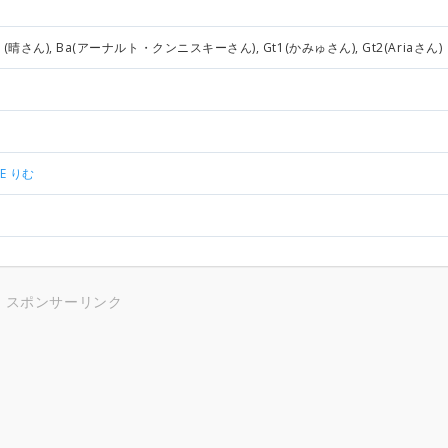
1(晴さん), Ba(アーナルト・クンニスキーさん), Gt1(かみゅさん), Gt2(Ariaさん)
E
りむ
スポンサーリンク