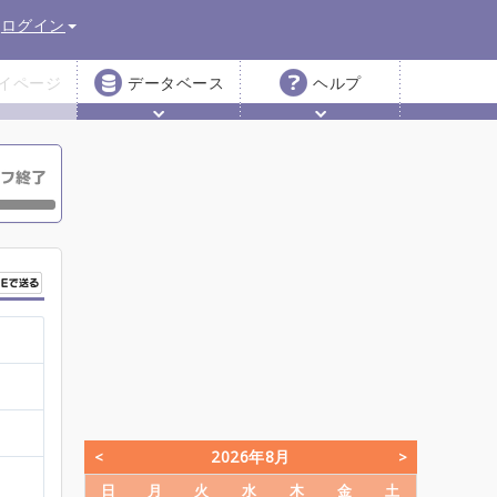
ログイン
イページ
データベース
ヘルプ
2026年8月
日
月
火
水
木
金
土