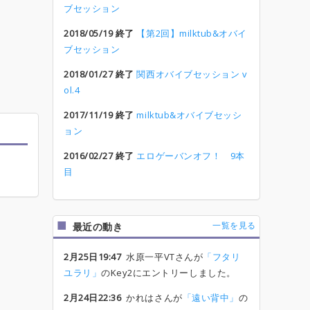
ブセッション
2018/05/19 終了
【第2回】milktub&オバイ
ブセッション
2018/01/27 終了
関西オバイブセッション v
ol.4
2017/11/19 終了
milktub&オバイブセッシ
ョン
2016/02/27 終了
エロゲーバンオフ！ 9本
目
一覧を見る
最近の動き
2月25日19:47
水原一平VTさんが
「フタリ
ユラリ」
のKey2にエントリーしました。
2月24日22:36
かれはさんが
「遠い背中」
の