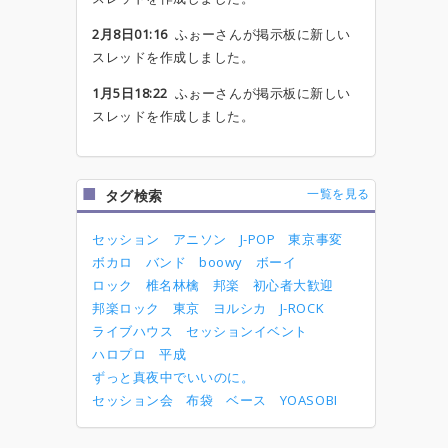
2月8日01:16
ふぉーさんが掲示板に新しい
スレッドを作成しました。
1月5日18:22
ふぉーさんが掲示板に新しい
スレッドを作成しました。
一覧を見る
タグ検索
セッション
アニソン
J-POP
東京事変
ボカロ
バンド
boowy
ボーイ
ロック
椎名林檎
邦楽
初心者大歓迎
邦楽ロック
東京
ヨルシカ
J-ROCK
ライブハウス
セッションイベント
ハロプロ
平成
ずっと真夜中でいいのに。
セッション会
布袋
ベース
YOASOBI