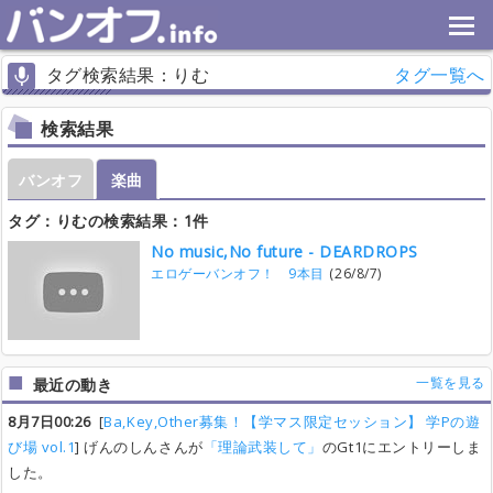
タグ検索結果：りむ
タグ一覧へ
検索結果
バンオフ
楽曲
タグ：りむの検索結果：1件
No music,No future - DEARDROPS
エロゲーバンオフ！ 9本目
(26/8/7)
一覧を見る
最近の動き
8月7日00:26
[
Ba,Key,Other募集！【学マス限定セッション】 学Pの遊
び場 vol.1
] げんのしんさんが
「理論武装して」
のGt1にエントリーしま
した。