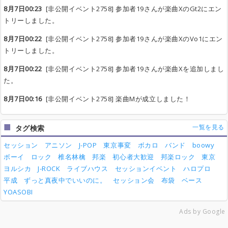
8月7日00:23
[非公開イベント2758] 参加者19さんが楽曲XのGt2にエン
トリーしました。
8月7日00:22
[非公開イベント2758] 参加者19さんが楽曲XのVo1にエン
トリーしました。
8月7日00:22
[非公開イベント2758] 参加者19さんが楽曲Xを追加しまし
た。
8月7日00:16
[非公開イベント2758] 楽曲Mが成立しました！
一覧を見る
タグ検索
セッション
アニソン
J-POP
東京事変
ボカロ
バンド
boowy
ボーイ
ロック
椎名林檎
邦楽
初心者大歓迎
邦楽ロック
東京
ヨルシカ
J-ROCK
ライブハウス
セッションイベント
ハロプロ
平成
ずっと真夜中でいいのに。
セッション会
布袋
ベース
YOASOBI
Ads by Google