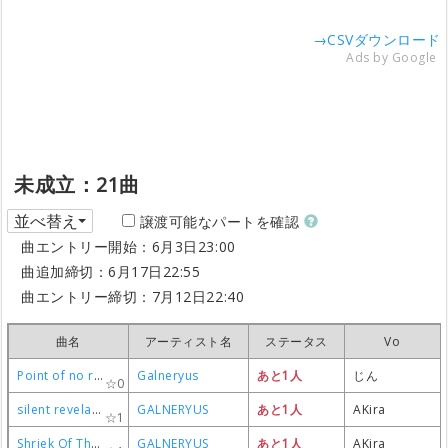
→CSVダウンロード
Ads by Google
未成立：21曲
並べ替え
譲渡可能なパートを確認
曲エントリー開始：6月3日23:00
曲追加締切：6月17日22:55
曲エントリー締切：7月12日22:40
曲名
曲名
曲名
曲名
アーティスト名
アーティスト名
アーティスト名
アーティスト名
ステータス
ステータス
ステータス
ステータス
Vo
Vo
Vo
Vo
Point of no return
Point of no return
Point of no return
Point of no return
Galneryus
Galneryus
Galneryus
Galneryus
あと1人
あと1人
あと1人
あと1人
じん
じん
じん
じん
0
0
0
0
silent revelation
silent revelation
silent revelation
silent revelation
GALNERYUS
GALNERYUS
GALNERYUS
GALNERYUS
あと1人
あと1人
あと1人
あと1人
AKira
AKira
AKira
AKira
1
1
1
1
Shriek Of The Vengeance
Shriek Of The Vengeance
Shriek Of The Vengeance
Shriek Of The Vengeance
GALNERYUS
GALNERYUS
GALNERYUS
GALNERYUS
あと1人
あと1人
あと1人
あと1人
AKira
AKira
AKira
AKira