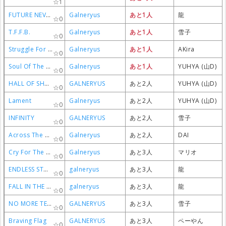
1
1
1
1
FUTURE NEVER DIES
FUTURE NEVER DIES
FUTURE NEVER DIES
FUTURE NEVER DIES
Galneryus
Galneryus
Galneryus
Galneryus
あと1人
あと1人
あと1人
あと1人
龍
龍
龍
龍
0
0
0
0
T.F.F.B.
T.F.F.B.
T.F.F.B.
T.F.F.B.
Galneryus
Galneryus
Galneryus
Galneryus
あと1人
あと1人
あと1人
あと1人
雪子
雪子
雪子
雪子
0
0
0
0
Struggle For The Freedom Flag
Struggle For The Freedom Flag
Struggle For The Freedom Flag
Struggle For The Freedom Flag
Galneryus
Galneryus
Galneryus
Galneryus
あと1人
あと1人
あと1人
あと1人
AKira
AKira
AKira
AKira
0
0
0
0
Soul Of The Field
Soul Of The Field
Soul Of The Field
Soul Of The Field
Galneryus
Galneryus
Galneryus
Galneryus
あと1人
あと1人
あと1人
あと1人
YUHYA (山D)
YUHYA (山D)
YUHYA (山D)
YUHYA (山D)
0
0
0
0
HALL OF SHAME
HALL OF SHAME
HALL OF SHAME
HALL OF SHAME
GALNERYUS
GALNERYUS
GALNERYUS
GALNERYUS
あと2人
あと2人
あと2人
あと2人
YUHYA (山D)
YUHYA (山D)
YUHYA (山D)
YUHYA (山D)
0
0
0
0
Lament
Lament
Lament
Lament
Galneryus
Galneryus
Galneryus
Galneryus
あと2人
あと2人
あと2人
あと2人
YUHYA (山D)
YUHYA (山D)
YUHYA (山D)
YUHYA (山D)
0
0
0
0
INFINITY
INFINITY
INFINITY
INFINITY
GALNERYUS
GALNERYUS
GALNERYUS
GALNERYUS
あと2人
あと2人
あと2人
あと2人
雪子
雪子
雪子
雪子
0
0
0
0
Across The Rainbow
Across The Rainbow
Across The Rainbow
Across The Rainbow
Galneryus
Galneryus
Galneryus
Galneryus
あと2人
あと2人
あと2人
あと2人
DAI
DAI
DAI
DAI
0
0
0
0
Cry For The Dark
Cry For The Dark
Cry For The Dark
Cry For The Dark
Galneryus
Galneryus
Galneryus
Galneryus
あと3人
あと3人
あと3人
あと3人
マリオ
マリオ
マリオ
マリオ
0
0
0
0
ENDLESS STORY
ENDLESS STORY
ENDLESS STORY
ENDLESS STORY
galneryus
galneryus
galneryus
galneryus
あと3人
あと3人
あと3人
あと3人
龍
龍
龍
龍
0
0
0
0
FALL IN THE DARK
FALL IN THE DARK
FALL IN THE DARK
FALL IN THE DARK
galneryus
galneryus
galneryus
galneryus
あと3人
あと3人
あと3人
あと3人
龍
龍
龍
龍
0
0
0
0
NO MORE TEARS
NO MORE TEARS
NO MORE TEARS
NO MORE TEARS
GALNERYUS
GALNERYUS
GALNERYUS
GALNERYUS
あと3人
あと3人
あと3人
あと3人
雪子
雪子
雪子
雪子
0
0
0
0
Braving Flag
Braving Flag
Braving Flag
Braving Flag
GALNERYUS
GALNERYUS
GALNERYUS
GALNERYUS
あと3人
あと3人
あと3人
あと3人
ペーやん
ペーやん
ペーやん
ペーやん
0
0
0
0