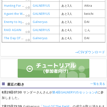
Hunting For Your Dream
Hunting For Your Dream
Hunting For Your Dream
Hunting For Your Dream
GALNERYUS
GALNERYUS
GALNERYUS
GALNERYUS
あと3人
あと3人
あと3人
あと3人
AKira
AKira
AKira
AKira
0
0
0
0
Againt the Wind (Stratovarius cover)
Againt the Wind (Stratovarius cover)
Againt the Wind (Stratovarius cover)
Againt the Wind (Stratovarius cover)
GALNERYUS
GALNERYUS
GALNERYUS
GALNERYUS
あと3人
あと3人
あと3人
あと3人
keiichi
keiichi
keiichi
keiichi
0
0
0
0
Enemy to Injustice
Enemy to Injustice
Enemy to Injustice
Enemy to Injustice
Galneryus
Galneryus
Galneryus
Galneryus
あと3人
あと3人
あと3人
あと3人
DAI
DAI
DAI
DAI
0
0
0
0
RAID AGAIN
RAID AGAIN
RAID AGAIN
RAID AGAIN
GALNERYUS
GALNERYUS
GALNERYUS
GALNERYUS
あと4人
あと4人
あと4人
あと4人
じん
じん
じん
じん
0
0
0
0
The Day Of Retribution
The Day Of Retribution
The Day Of Retribution
The Day Of Retribution
Galneryus
Galneryus
Galneryus
Galneryus
あと4人
あと4人
あと4人
あと4人
DAI
DAI
DAI
DAI
0
0
0
0
→CSVダウンロード
一覧を見る
最近の動き
8月29日07:30
サンダーさんさんが
第4回GALNERYUSセッション♪
に参
加しました。
7月25日23:39
Galneryus
「Soul Of The Field」
の成立が取り消されま