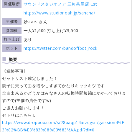
開催場所
サウンドスタジオノア 三軒茶屋店 Cst
https://www.studionoah.jp/sancha/
主催者
妙-tae- さん
参加費
一人¥1,600 打ち上げ¥3,500
打ち上げ
あり
ボット
https://twitter.com/bandoffbot_rock
概要
《連絡事項》
セットリスト確定しました！
調子に乗って曲を増やしすぎてかなりキッツキツです！
全曲出来るかどうかはみなさんの転換時間短縮にかかっておりま
すので(主催の責任ですw)
ご協力お願いします！
セトリはこちら↓
https://www.dropbox.com/s/78baqp14arzqgsn/gaission4%E
3%82%BB%E3%83%88%E3%83%AA.pdf?dl=0