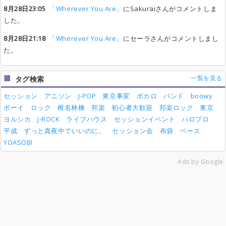
8月28日23:05
「Wherever You Are」
にSakuraiさんがコメントしま
した。
8月28日21:18
「Wherever You Are」
にセーラさんがコメントしまし
た。
一覧を見る
タグ検索
セッション
アニソン
J-POP
東京事変
ボカロ
バンド
boowy
ボーイ
ロック
椎名林檎
邦楽
初心者大歓迎
邦楽ロック
東京
ヨルシカ
J-ROCK
ライブハウス
セッションイベント
ハロプロ
平成
ずっと真夜中でいいのに。
セッション会
布袋
ベース
YOASOBI
Ads by Google