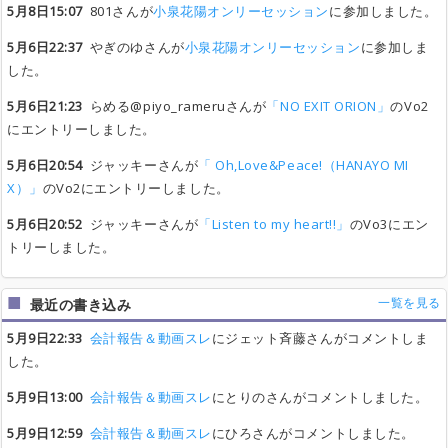
5月8日15:07
801さんが
小泉花陽オンリーセッション
に参加しました。
5月6日22:37
やぎのゆさんが
小泉花陽オンリーセッション
に参加しま
した。
5月6日21:23
らめる@piyo_rameruさんが
「NO EXIT ORION」
のVo2
にエントリーしました。
5月6日20:54
ジャッキーさんが
「 Oh,Love&Peace!（HANAYO MI
X）」
のVo2にエントリーしました。
5月6日20:52
ジャッキーさんが
「Listen to my heart!!」
のVo3にエン
トリーしました。
一覧を見る
最近の書き込み
5月9日22:33
会計報告＆動画スレ
にジェット斉藤さんがコメントしま
した。
5月9日13:00
会計報告＆動画スレ
にとりのさんがコメントしました。
5月9日12:59
会計報告＆動画スレ
にひろさんがコメントしました。