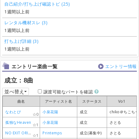
自己紹介/打ち上げ確認トピ (25)
1週間以上前
レンタル機材スレ (3)
1週間以上前
打ち上げ詳細 (3)
1週間以上前
エントリー楽曲一覧
エントリー情報
成立：8曲
並べ替え
譲渡可能なパートを確認
曲名
曲名
曲名
曲名
アーティスト名
アーティスト名
アーティスト名
アーティスト名
ステータス
ステータス
ステータス
ステータス
Vo1
Vo1
Vo1
Vo1
なわとび
なわとび
なわとび
なわとび
小泉花陽
小泉花陽
小泉花陽
小泉花陽
成立
成立
成立
成立
chiko＠ちこち
chiko＠ちこち
chiko＠ちこち
chiko＠ちこち
0
0
0
0
孤独なHeaven
孤独なHeaven
孤独なHeaven
孤独なHeaven
小泉花陽
小泉花陽
小泉花陽
小泉花陽
成立
成立
成立
成立
さとる
さとる
さとる
さとる
1
1
1
1
NO EXIT ORION
NO EXIT ORION
NO EXIT ORION
NO EXIT ORION
Printemps
Printemps
Printemps
Printemps
成立(募集中)
成立(募集中)
成立(募集中)
成立(募集中)
さとる
さとる
さとる
さとる
1
1
1
1