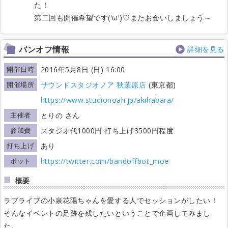
た！
第二回も開催希望です('ω')♡またお会いしましょう～
バンオフ情報
詳細を見る
開催日時
2016年5月8日 (日) 16:00
開催場所
サウンドスタジオノア 秋葉原店
(東京都)
https://www.studionoah.jp/akihabara/
主催者
とりの さん
参加費
スタジオ代1000円 打ち上げ3500円程度
打ち上げ
あり
ボット
https://twitter.com/bandoffbot_moe
概要
ラブライブの小泉花陽ちゃんを愛する人でセッションがしたい！
そんなイベントの足跡を残したいということで企画してみまし
た。