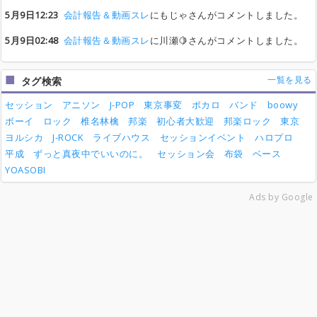
5月9日12:23
会計報告＆動画スレ
にもじゃさんがコメントしました。
5月9日02:48
会計報告＆動画スレ
に川瀬🍋さんがコメントしました。
一覧を見る
タグ検索
セッション
アニソン
J-POP
東京事変
ボカロ
バンド
boowy
ボーイ
ロック
椎名林檎
邦楽
初心者大歓迎
邦楽ロック
東京
ヨルシカ
J-ROCK
ライブハウス
セッションイベント
ハロプロ
平成
ずっと真夜中でいいのに。
セッション会
布袋
ベース
YOASOBI
Ads by Google