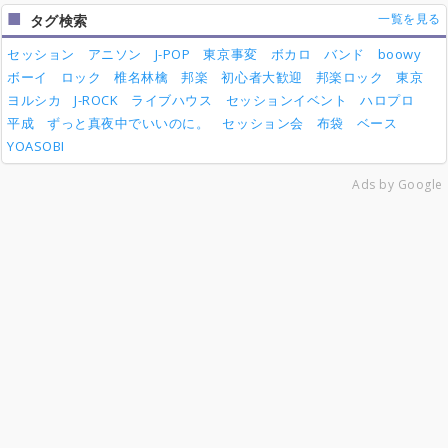
一覧を見る
タグ検索
セッション
アニソン
J-POP
東京事変
ボカロ
バンド
boowy
ボーイ
ロック
椎名林檎
邦楽
初心者大歓迎
邦楽ロック
東京
ヨルシカ
J-ROCK
ライブハウス
セッションイベント
ハロプロ
平成
ずっと真夜中でいいのに。
セッション会
布袋
ベース
YOASOBI
Ads by Google