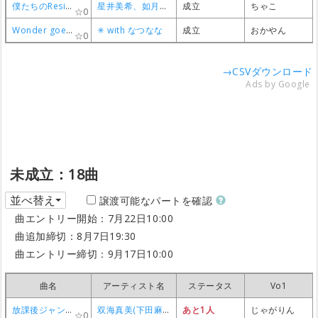
僕たちのResistance
僕たちのResistance
僕たちのResistance
僕たちのResistance
星井美希、如月千早、高槻やよい、我那覇響
星井美希、如月千早、高槻やよい、我那覇響
星井美希、如月千早、高槻やよい、我那覇響
星井美希、如月千早、高槻やよい、我那覇響
成立
成立
成立
成立
ちゃこ
ちゃこ
ちゃこ
ちゃこ
0
0
0
0
Wonder goes on!!
Wonder goes on!!
Wonder goes on!!
Wonder goes on!!
✳︎ with なつなな
✳︎ with なつなな
✳︎ with なつなな
✳︎ with なつなな
成立
成立
成立
成立
おかやん
おかやん
おかやん
おかやん
0
0
0
0
→CSVダウンロード
Ads by Google
未成立：18曲
並べ替え
譲渡可能なパートを確認
曲エントリー開始：7月22日10:00
曲追加締切：8月7日19:30
曲エントリー締切：9月17日10:00
曲名
曲名
曲名
曲名
アーティスト名
アーティスト名
アーティスト名
アーティスト名
ステータス
ステータス
ステータス
ステータス
Vo1
Vo1
Vo1
Vo1
放課後ジャンプ
放課後ジャンプ
放課後ジャンプ
放課後ジャンプ
双海真美(下田麻美)
双海真美(下田麻美)
双海真美(下田麻美)
双海真美(下田麻美)
あと1人
あと1人
あと1人
あと1人
じゃがりん
じゃがりん
じゃがりん
じゃがりん
0
0
0
0