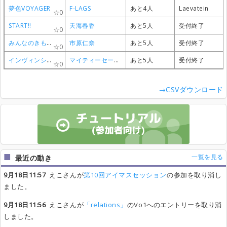
夢色VOYAGER
夢色VOYAGER
夢色VOYAGER
夢色VOYAGER
F-LAGS
F-LAGS
F-LAGS
F-LAGS
あと4人
あと4人
あと4人
あと4人
Laevatein
Laevatein
Laevatein
Laevatein
0
0
0
0
START!!
START!!
START!!
START!!
天海春香
天海春香
天海春香
天海春香
あと5人
あと5人
あと5人
あと5人
受付終了
受付終了
受付終了
受付終了
0
0
0
0
みんなのきもち
みんなのきもち
みんなのきもち
みんなのきもち
市原仁奈
市原仁奈
市原仁奈
市原仁奈
あと5人
あと5人
あと5人
あと5人
受付終了
受付終了
受付終了
受付終了
0
0
0
0
インヴィンシブルジャスティス
インヴィンシブルジャスティス
インヴィンシブルジャスティス
インヴィンシブルジャスティス
マイティーセーラーズ（伊吹翼x高坂海美）
マイティーセーラーズ（伊吹翼x高坂海美）
マイティーセーラーズ（伊吹翼x高坂海美）
マイティーセーラーズ（伊吹翼x高坂海美）
あと5人
あと5人
あと5人
あと5人
受付終了
受付終了
受付終了
受付終了
0
0
0
0
→CSVダウンロード
一覧を見る
最近の動き
9月18日11:57
えこさんが
第10回アイマスセッション
の参加を取り消し
ました。
9月18日11:56
えこさんが
「relations」
のVo1へのエントリーを取り消
しました。