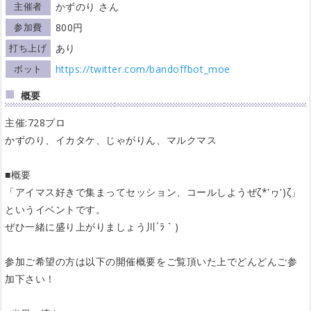
主催者
かずのり さん
参加費
800円
打ち上げ
あり
ボット
https://twitter.com/bandoffbot_moe
概要
主催:728プロ
かずのり、イカタケ、じゃがりん、マルクマス
■概要
「アイマス好きで集まってセッション、コールしようぜζ*'ヮ')ζ」
というイベントです。
ぜひ一緒に盛り上がりましょう川´ﾗ｀)
参加ご希望の方は以下の開催概要をご覧頂いた上でどんどんご参
加下さい！