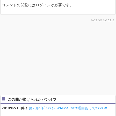
コメントの閲覧にはログインが必要です。
Ads by Google
この曲が挙げられたバンオフ
2019/02/10 終了
第2回ｱｲﾄﾞﾙﾏｽﾀ- SideMﾊﾞﾝｵﾌ!!理由あってｾｯｼｮﾝ!!