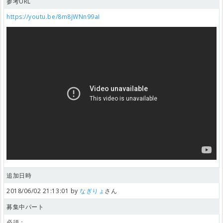
参考URL
https://youtu.be/8m8jWNn99aI
追加日時
2018/06/02 21:13:01 by
なぎりょ
さん
募集中パート
必須：