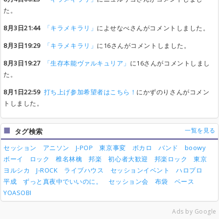
た。
8月3日21:44
「キラメキラリ」
によせなべさんがコメントしました。
8月3日19:29
「キラメキラリ」
に16さんがコメントしました。
8月3日19:27
「生存本能ヴァルキュリア」
に16さんがコメントしまし
た。
8月1日22:59
打ち上げ参加希望者はこちら！
にかずのりさんがコメン
トしました。
一覧を見る
タグ検索
セッション
アニソン
J-POP
東京事変
ボカロ
バンド
boowy
ボーイ
ロック
椎名林檎
邦楽
初心者大歓迎
邦楽ロック
東京
ヨルシカ
J-ROCK
ライブハウス
セッションイベント
ハロプロ
平成
ずっと真夜中でいいのに。
セッション会
布袋
ベース
YOASOBI
Ads by Google