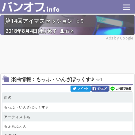
第14回アイマスセッション
5
2018年8月4日(土) 終了
43名
Ads by Google
楽曲情報：もっふ・いんざぼっくす♪
1
曲名
もっふ・いんざぼっくす♪
アーティスト名
もふもふえん