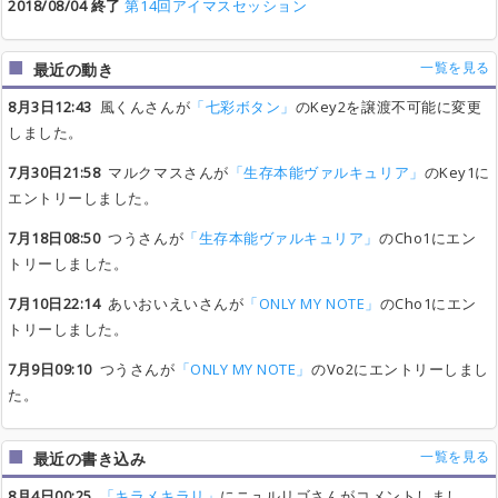
2018/08/04 終了
第14回アイマスセッション
一覧を見る
最近の動き
8月3日12:43
風くんさんが
「七彩ボタン」
のKey2を譲渡不可能に変更
しました。
7月30日21:58
マルクマスさんが
「生存本能ヴァルキュリア」
のKey1に
エントリーしました。
7月18日08:50
つうさんが
「生存本能ヴァルキュリア」
のCho1にエン
トリーしました。
7月10日22:14
あいおいえいさんが
「ONLY MY NOTE」
のCho1にエン
トリーしました。
7月9日09:10
つうさんが
「ONLY MY NOTE」
のVo2にエントリーしまし
た。
一覧を見る
最近の書き込み
8月4日00:25
「キラメキラリ」
にニュルリゴさんがコメントしまし