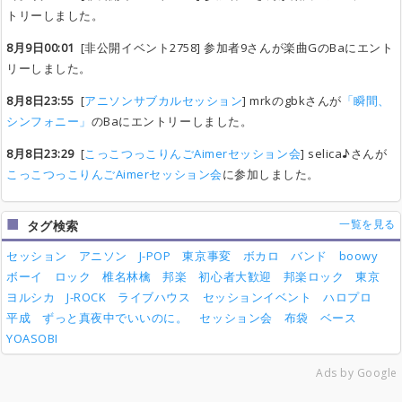
トリーしました。
8月9日00:01
[非公開イベント2758] 参加者9さんが楽曲GのBaにエント
リーしました。
8月8日23:55
[
アニソンサブカルセッション
] mrkのgbkさんが
「瞬間、
シンフォニー」
のBaにエントリーしました。
8月8日23:29
[
こっこつっこりんごAimerセッション会
] selica♪さんが
こっこつっこりんごAimerセッション会
に参加しました。
一覧を見る
タグ検索
セッション
アニソン
J-POP
東京事変
ボカロ
バンド
boowy
ボーイ
ロック
椎名林檎
邦楽
初心者大歓迎
邦楽ロック
東京
ヨルシカ
J-ROCK
ライブハウス
セッションイベント
ハロプロ
平成
ずっと真夜中でいいのに。
セッション会
布袋
ベース
YOASOBI
Ads by Google