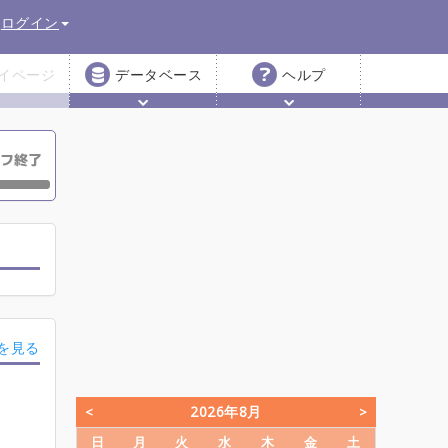
ログイン
イページ
データベース
ヘルプ
を見る
2026年8月
日
月
火
水
木
金
土