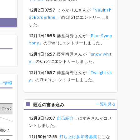
12月2日07:57
じゃがりんさんが
「Vault Th
at Borderline!」
のCho1にエントリーしま
した。
12月1日16:58
藤堂尚秀さんが
「Blue Symp
hony」
のCho1にエントリーしました。
12月1日16:57
藤堂尚秀さんが
「snow whit
e」
のCho1にエントリーしました。
12月1日16:57
藤堂尚秀さんが
「Twilight sk
y」
のCho1にエントリーしました。
ー情報
一覧を見る
最近の書き込み
Cho2
Cho2
Cho2
Cho2
Gt1
Gt1
Gt1
Gt1
Gt2
Gt2
Gt2
Gt2
Ba
Ba
Ba
Ba
Dr
Dr
Dr
Dr
12月3日13:07
自己紹介！
にすみさんがコメ
タク
タク
タク
タク
受付終了
受付終了
受付終了
受付終了
くさかひかり
くさかひかり
くさかひかり
くさかひかり
長田
長田
長田
長田
ントしました。
付終了
付終了
付終了
付終了
かずのり
かずのり
かずのり
かずのり
受付終了
受付終了
受付終了
受付終了
藤子
藤子
藤子
藤子
長田
長田
長田
長田
11月30日12:55
打ち上げ参加者募集
にこな