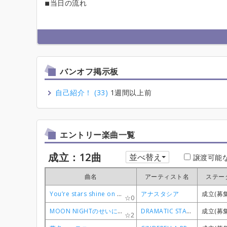
◾︎当日の流れ
バンオフ掲示板
自己紹介！ (33)
1週間以上前
エントリー楽曲一覧
成立：12曲
並べ替え
譲渡可能
曲名
曲名
曲名
曲名
アーティスト名
アーティスト名
アーティスト名
アーティスト名
ステー
ステー
ステー
ステー
You’re stars shine on me
You’re stars shine on me
You’re stars shine on me
You’re stars shine on me
アナスタシア
アナスタシア
アナスタシア
アナスタシア
成立(募
成立(募
成立(募
成立(募
0
0
0
0
MOON NIGHTのせいにして
MOON NIGHTのせいにして
MOON NIGHTのせいにして
MOON NIGHTのせいにして
DRAMATIC STARS
DRAMATIC STARS
DRAMATIC STARS
DRAMATIC STARS
成立(募
成立(募
成立(募
成立(募
2
2
2
2