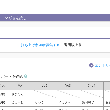
打ち上げ参加者募集 (16)
1週間以上前
エントリ
なパートを確認
タス
タス
タス
タス
Vo1
Vo1
Vo1
Vo1
Vo2
Vo2
Vo2
Vo2
Vo3
Vo3
Vo3
Vo3
Cho1
Cho1
Cho1
Cho1
集中)
集中)
集中)
集中)
さなたん
さなたん
さなたん
さなたん
集中)
集中)
集中)
集中)
じょーじ
じょーじ
じょーじ
じょーじ
りっく
りっく
りっく
りっく
イカタケ
イカタケ
イカタケ
イカタケ
受付終了
受付終了
受付終了
受付終了
受
受
受
受