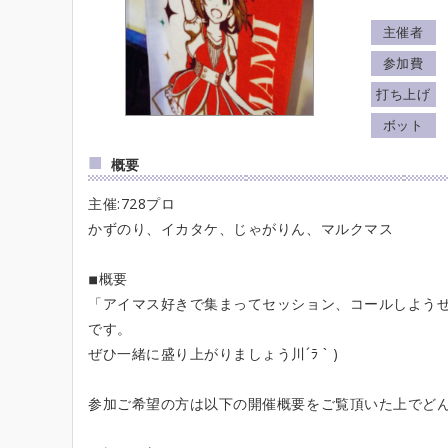
主催者
参加費
打ち上げ
ボット
概要
主催:728プロ
かずのり、イカタケ、じゃがりん、マルクマス
◾︎概要
「アイマス好きで集まってセッション、コールしようぜζ*
です。
ぜひ一緒に盛り上がりましょう川´ﾗ｀)
参加ご希望の方は以下の開催概要をご覧頂いた上でど