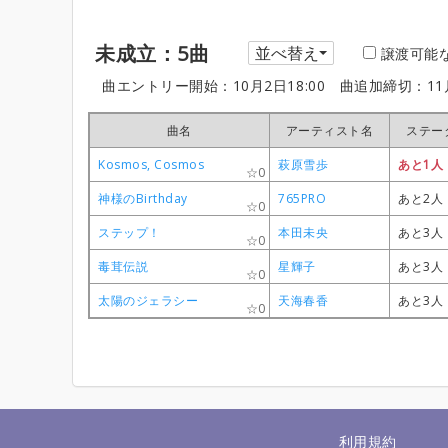
未成立：5曲
並べ替え
譲渡可能
曲エントリー開始：10月2日18:00
曲追加締切：11月
曲名
曲名
曲名
曲名
アーティスト名
アーティスト名
アーティスト名
アーティスト名
ステー
ステー
ステー
ステー
Kosmos, Cosmos
Kosmos, Cosmos
Kosmos, Cosmos
Kosmos, Cosmos
萩原雪歩
萩原雪歩
萩原雪歩
萩原雪歩
あと1人
あと1人
あと1人
あと1人
0
0
0
0
神様のBirthday
神様のBirthday
神様のBirthday
神様のBirthday
765PRO
765PRO
765PRO
765PRO
あと2人
あと2人
あと2人
あと2人
0
0
0
0
ステップ！
ステップ！
ステップ！
ステップ！
本田未央
本田未央
本田未央
本田未央
あと3人
あと3人
あと3人
あと3人
0
0
0
0
毒茸伝説
毒茸伝説
毒茸伝説
毒茸伝説
星輝子
星輝子
星輝子
星輝子
あと3人
あと3人
あと3人
あと3人
0
0
0
0
太陽のジェラシー
太陽のジェラシー
太陽のジェラシー
太陽のジェラシー
天海春香
天海春香
天海春香
天海春香
あと3人
あと3人
あと3人
あと3人
0
0
0
0
利用規約