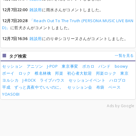
12月7日22:00
雑談用
に雨水さんがコメントしました。
12月7日20:28
「Reach Out To The Truth (PERSONA MUSIC LIVE BAN
D)」
に哲犬さんがコメントしました。
12月7日16:36
雑談用
にのり＠シコリーヌさんがコメントしました。
一覧を見る
タグ検索
セッション
アニソン
J-POP
東京事変
ボカロ
バンド
boowy
ボーイ
ロック
椎名林檎
邦楽
初心者大歓迎
邦楽ロック
東京
ヨルシカ
J-ROCK
ライブハウス
セッションイベント
ハロプロ
平成
ずっと真夜中でいいのに。
セッション会
布袋
ベース
YOASOBI
Ads by Google