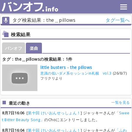
タグ検索結果：the＿pillows
タグ一覧へ
検索結果
バンオフ
楽曲
タグ：the＿pillowsの検索結果：1件
little busters - the pillows
意識の低いダメ系セッションin札幌 vol.3
(26/8/7)
フリクリより
一覧を見る
最近の動き
8月7日16:06
[
第十回 けいおんせっしょん！
] ジャッキーさんが
「Swee
t Bitter Beauty Song」
のChoにエントリーしました。
8月7日16:04
[
第十回 けいおんせっしょん！
] ジャッキーさんが
「ふわ