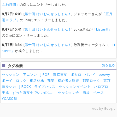
ふわ時間」
のChoにエントリーしました。
8月7日16:03
[
第十回 けいおんせっしょん！
] ジャッキーさんが
「五月
雨20ラブ」
のChoにエントリーしました。
8月7日15:41
[
第十回 けいおんせっしょん！
] yukaさんが
「Listen!!」
のChoにエントリーしました。
8月7日13:34
[
第十回 けいおんせっしょん！
] 放課後ティータイム（
「Li
sten!!」
が成立しました！
一覧を見る
タグ検索
セッション
アニソン
J-POP
東京事変
ボカロ
バンド
boowy
ボーイ
ロック
椎名林檎
邦楽
初心者大歓迎
邦楽ロック
東京
ヨルシカ
J-ROCK
ライブハウス
セッションイベント
ハロプロ
平成
ずっと真夜中でいいのに。
セッション会
布袋
ベース
YOASOBI
Ads by Google