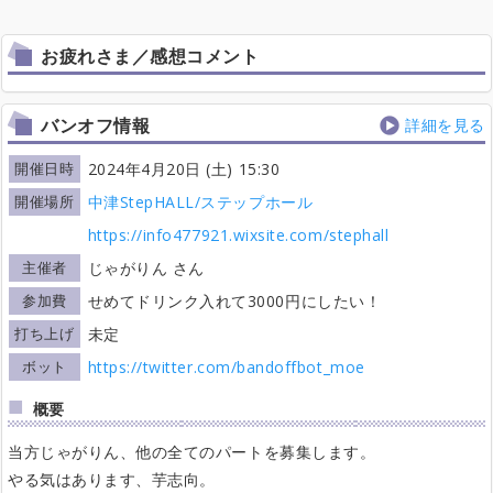
お疲れさま／感想コメント
バンオフ情報
詳細を見る
開催日時
2024年4月20日 (土) 15:30
開催場所
中津StepHALL/ステップホール
https://info477921.wixsite.com/stephall
主催者
じゃがりん さん
参加費
せめてドリンク入れて3000円にしたい！
打ち上げ
未定
ボット
https://twitter.com/bandoffbot_moe
概要
当方じゃがりん、他の全てのパートを募集します。
やる気はあります、芋志向。