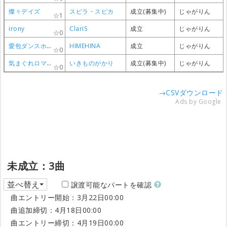
燦々デイズ
燦々デイズ
燦々デイズ
燦々デイズ
スピラ・スピカ
スピラ・スピカ
スピラ・スピカ
スピラ・スピカ
成立(募集中)
成立(募集中)
成立(募集中)
成立(募集中)
じゃがりん
じゃがりん
じゃがりん
じゃがりん
1
1
1
1
irony
irony
irony
irony
ClariS
ClariS
ClariS
ClariS
成立
成立
成立
成立
じゃがりん
じゃがりん
じゃがりん
じゃがりん
0
0
0
0
愛包ダンスホール
愛包ダンスホール
愛包ダンスホール
愛包ダンスホール
HIMEHINA
HIMEHINA
HIMEHINA
HIMEHINA
成立
成立
成立
成立
じゃがりん
じゃがりん
じゃがりん
じゃがりん
0
0
0
0
気まぐれロマンチック
気まぐれロマンチック
気まぐれロマンチック
気まぐれロマンチック
いきものがかり
いきものがかり
いきものがかり
いきものがかり
成立(募集中)
成立(募集中)
成立(募集中)
成立(募集中)
じゃがりん
じゃがりん
じゃがりん
じゃがりん
0
0
0
0
→CSVダウンロード
Ads by Google
未成立：3曲
並べ替え
譲渡可能なパートを確認
曲エントリー開始：3月22日00:00
曲追加締切：4月18日00:00
曲エントリー締切：4月19日00:00