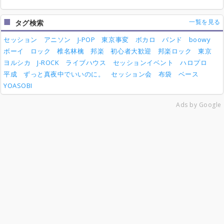
一覧を見る
タグ検索
セッション
アニソン
J-POP
東京事変
ボカロ
バンド
boowy
ボーイ
ロック
椎名林檎
邦楽
初心者大歓迎
邦楽ロック
東京
ヨルシカ
J-ROCK
ライブハウス
セッションイベント
ハロプロ
平成
ずっと真夜中でいいのに。
セッション会
布袋
ベース
YOASOBI
Ads by Google