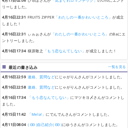
4月17日02:06
ひゅぽさんが
「気まぐれロマンチック」
のChoにエント
リーしました。
4月16日22:31
FRUITS ZIPPER
「わたしの一番かわいいところ」
が成立
しました！
4月16日22:31
ぃゎぉさんが
「わたしの一番かわいいところ」
のBaにエ
ントリーしました。
4月16日17:34
槇原敬之
「もう恋なんてしない」
が成立しました！
一覧を見る
最近の書き込み
4月16日22:59
連絡、質問など
にじゃがりんさんがコメントしました。
4月16日22:58
連絡、質問など
にじゃがりんさんがコメントしました。
4月16日17:34
「もう恋なんてしない」
にマツキヨ〆さんがコメントし
ました。
4月15日11:42
「Mela!」
にでんでんさんがコメントしました。
4月11日08:04
( Ꙭ )自己紹介( Ꙭ )
にゆうさんがコメントしました。