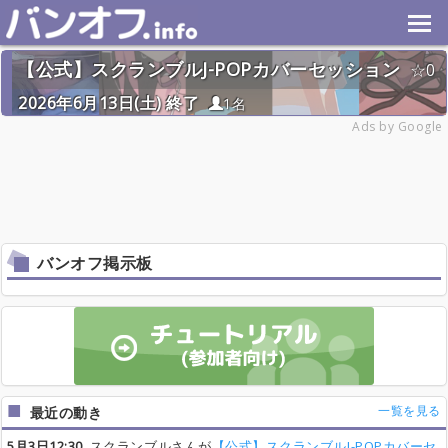
【公式】スクランブルJ-POPカバーセッション
0
2026年6月13日(土) 終了
1名
Ads by Google
バンオフ掲示板
一覧を見る
最近の動き
5月3日12:30
スクランブルさんが
【公式】スクランブルJ-POPカバーセ