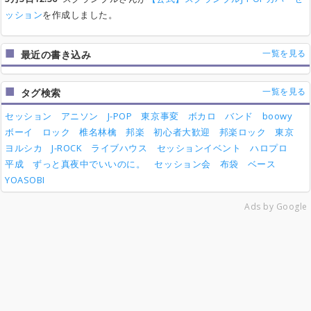
ッション
を作成しました。
一覧を見る
最近の書き込み
一覧を見る
タグ検索
セッション
アニソン
J-POP
東京事変
ボカロ
バンド
boowy
ボーイ
ロック
椎名林檎
邦楽
初心者大歓迎
邦楽ロック
東京
ヨルシカ
J-ROCK
ライブハウス
セッションイベント
ハロプロ
平成
ずっと真夜中でいいのに。
セッション会
布袋
ベース
YOASOBI
Ads by Google