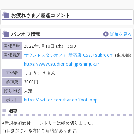
お疲れさま／感想コメント
バンオフ情報
詳細を見る
開催日時
2022年9月10日 (土) 13:00
開催場所
サウンドスタジオノア 新宿店 CSst+subroom
(東京都)
https://www.studionoah.jp/shinjuku/
主催者
りょうすけ さん
参加費
3000円
打ち上げ
未定
ボット
https://twitter.com/bandoffbot_pop
概要
※新規参加受付・エントリーは締め切りました。
当日参加される方にご連絡があります。