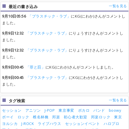
一覧を見る
最近の書き込み
9月10日05:56
「プラスチック・ラブ」
にKG(にわか)さんがコメントし
ました。
9月9日12:32
「プラスチック・ラブ」
にりょうすけさんがコメントし
ました。
9月9日12:32
「プラスチック・ラブ」
にりょうすけさんがコメントし
ました。
9月9日00:45
「罪と罰」
にKG(にわか)さんがコメントしました。
9月9日00:45
「プラスチック・ラブ」
にKG(にわか)さんがコメントし
ました。
一覧を見る
タグ検索
セッション
アニソン
J-POP
東京事変
ボカロ
バンド
boowy
ボーイ
ロック
椎名林檎
邦楽
初心者大歓迎
邦楽ロック
東京
ヨルシカ
J-ROCK
ライブハウス
セッションイベント
ハロプロ