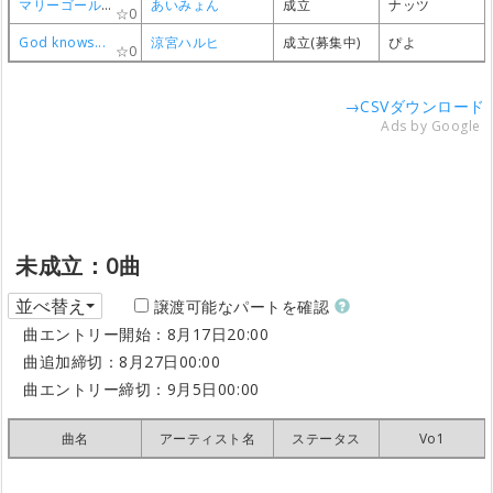
マリーゴールド
マリーゴールド
マリーゴールド
マリーゴールド
あいみょん
あいみょん
あいみょん
あいみょん
成立
成立
成立
成立
ナッツ
ナッツ
ナッツ
ナッツ
0
0
0
0
God knows...
God knows...
God knows...
God knows...
涼宮ハルヒ
涼宮ハルヒ
涼宮ハルヒ
涼宮ハルヒ
成立(募集中)
成立(募集中)
成立(募集中)
成立(募集中)
ぴよ
ぴよ
ぴよ
ぴよ
0
0
0
0
→CSVダウンロード
Ads by Google
未成立：0曲
並べ替え
譲渡可能なパートを確認
曲エントリー開始：8月17日20:00
曲追加締切：8月27日00:00
曲エントリー締切：9月5日00:00
曲名
曲名
曲名
曲名
アーティスト名
アーティスト名
アーティスト名
アーティスト名
ステータス
ステータス
ステータス
ステータス
Vo1
Vo1
Vo1
Vo1