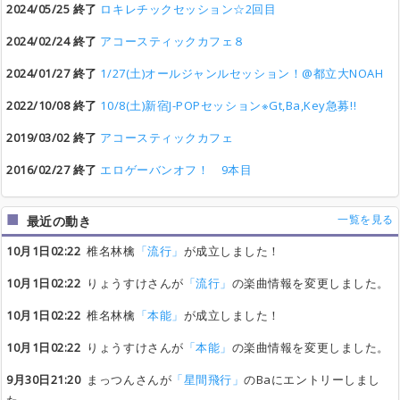
2024/05/25 終了
ロキレチックセッション☆2回目
2024/02/24 終了
アコースティックカフェ８
2024/01/27 終了
1/27(土)オールジャンルセッション！@都立大NOAH
2022/10/08 終了
10/8(土)新宿J-POPセッション※Gt,Ba,Key急募!!
2019/03/02 終了
アコースティックカフェ
2016/02/27 終了
エロゲーバンオフ！ 9本目
一覧を見る
最近の動き
10月1日02:22
椎名林檎
「流行」
が成立しました！
10月1日02:22
りょうすけさんが
「流行」
の楽曲情報を変更しました。
10月1日02:22
椎名林檎
「本能」
が成立しました！
10月1日02:22
りょうすけさんが
「本能」
の楽曲情報を変更しました。
9月30日21:20
まっつんさんが
「星間飛行」
のBaにエントリーしまし