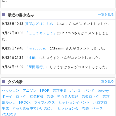
た。
一覧を見る
最近の書き込み
9月28日10:13
質問などはこちら！
にsato-さんがコメントしました。
9月27日00:03
「ここでキスして」
にChiaminさんがコメントしまし
た。
9月25日19:45
「First Love」
にChiaminさんがコメントしました。
9月24日21:31
「本能」
にりょうすけさんがコメントしました。
9月24日15:02
「星間飛行」
にりょうすけさんがコメントしました。
一覧を見る
タグ検索
セッション
アニソン
J-POP
東京事変
ボカロ
バンド
boowy
ボーイ
ロック
椎名林檎
邦楽
初心者大歓迎
邦楽ロック
東京
ヨルシカ
J-ROCK
ライブハウス
セッションイベント
ハロプロ
平成
ずっと真夜中でいいのに。
セッション会
布袋
ベース
YOASOBI