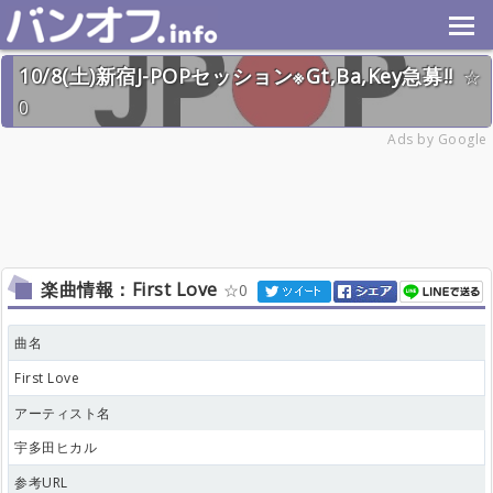
10/8(土)新宿J-POPセッション※Gt,Ba,Key急募!!
0
Ads by Google
2022年10月8日(土) 終了
14名
楽曲情報：First Love
0
曲名
First Love
アーティスト名
宇多田ヒカル
参考URL