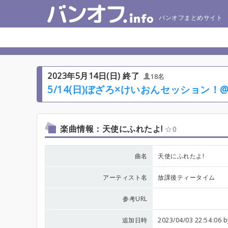
バンオフまとめサイト
2023年5月14日(日) 終了
18名
5/14(日)ぼざろ×けいおんセッション！
楽曲情報：天使にふれたよ!
0
曲名
天使にふれたよ!
アーティスト名
放課後ティータイム
参考URL
追加日時
2023/04/03 22:54:06 