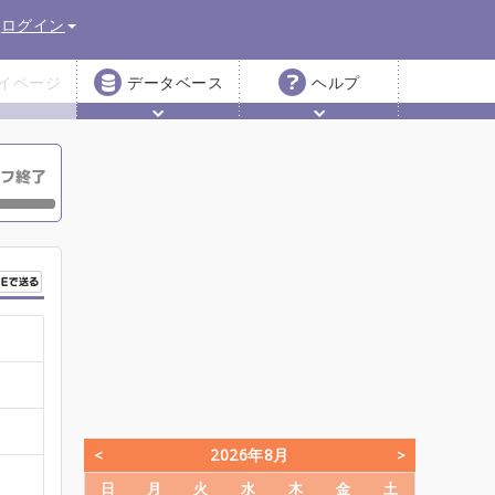
ログイン
イページ
データベース
ヘルプ
2026年8月
日
月
火
水
木
金
土