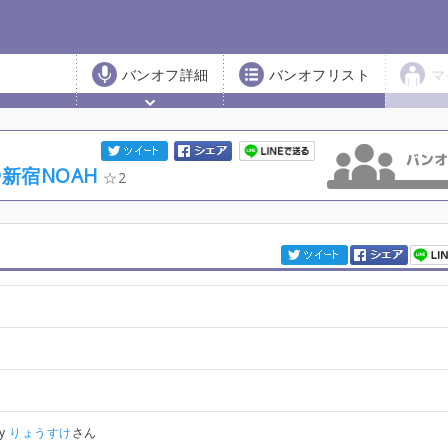
バンオフ詳細
バンオフリスト
マ
@新宿NOAH
2
by
りょうすけ
さん