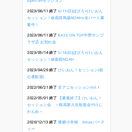
upercellセッション
2023/06/11 終了
6/11(日)ぼざろ×けいおん
セッション！@高田馬場NOAH※全パート募
集中！
2023/06/11 終了
BASS ON TOP中野サンプ
ラザ店 お別れ会
2023/05/14 終了
5/14(日)ぼざろ×けいおん
セッション！@新宿NOAH
2023/04/29 終了
けいおん！セッション(初
心者歓迎)
2022/06/21 終了
京アニセッションVol.1
2022/05/01 終了
【募集終了】けいおん！
セッション会 ～桜高新入生歓迎会!!9.5じ
かんめ～
2020/12/13 終了
豊郷小学校 Xmasパーテ
ィー