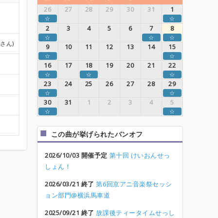
26
27
28
29
30
31
1
☆
☆
2
3
4
5
6
7
8
☆
☆
☆
るさん)
9
10
11
12
13
14
15
☆
☆
16
17
18
19
20
21
22
☆
☆
☆
23
24
25
26
27
28
29
☆
☆
30
31
1
2
3
4
5
☆
☆
この曲が挙げられたバンオフ
2026/10/03 開催予定
第十回 けいおんせっ
しょん！
2026/03/21 終了
第6回京アニ音楽祭セッシ
ョン部門@横浜馬車道
2025/09/21 終了
放課後ティータイムせっし