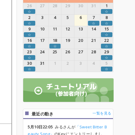
26
27
28
29
30
31
1
☆
☆
2
3
4
5
6
7
8
☆
☆
☆
9
10
11
12
13
14
15
☆
☆
16
17
18
19
20
21
22
☆
☆
☆
23
24
25
26
27
28
29
☆
☆
30
31
1
2
3
4
5
☆
☆
一覧を見る
最近の動き
5月10日22:05
みるさんが
「Sweet Bitter B
eauty Song」
のKeyにエントリーしまし