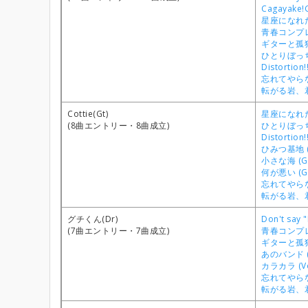
Cagayake!G
星座になれたら
青春コンプレ
ギターと孤独
ひとりぼっち東
Distortion!
忘れてやらない
転がる岩、君
Cottie(Gt)
星座になれたら
(8曲エントリー・8曲成立)
ひとりぼっち東
Distortion!
ひみつ基地 (
小さな海 (Gt
何が悪い (Gt
忘れてやらない
転がる岩、君
グチくん(Dr)
Don't say "
(7曲エントリー・7曲成立)
青春コンプレ
ギターと孤独と
あのバンド (
カラカラ (V
忘れてやらない
転がる岩、君