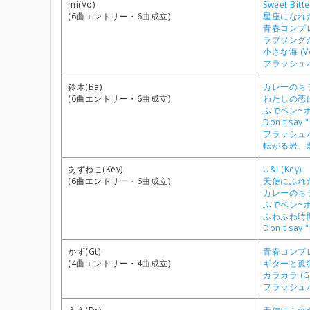
mi(Vo)
Sweet Bitt
(6曲エントリー・6曲成立)
星座になれたら
青春コンプレ
ラブソングが
小さな海 (V
フラッシュバ
鈴木(Ba)
カレーのちラ
(6曲エントリー・6曲成立)
わたしの恋は
ふでペン~ボ
Don't say "
フラッシュバ
転がる岩、君
あずねこ(Key)
U&I (Key)
(6曲エントリー・6曲成立)
天使にふれたよ
カレーのちライ
ふでペン~ボー
ふわふわ時間 
Don't say "
かず(Gt)
青春コンプレ
(4曲エントリー・4曲成立)
ギターと孤独
カラカラ (Gt
フラッシュバ