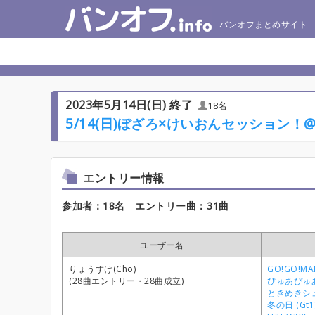
バンオフまとめサイト
2023年5月14日(日) 終了
18名
5/14(日)ぼざろ×けいおんセッション！
エントリー情報
参加者：18名 エントリー曲：31曲
ユーザー名
りょうすけ(Cho)
GO!GO!MAN
(28曲エントリー・28曲成立)
ぴゅあぴゅあ
ときめきシュ
冬の日 (Gt1