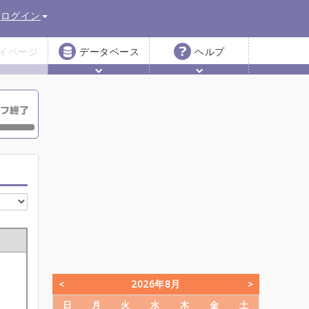
ログイン
イページ
データベース
ヘルプ
2026年8月
日
月
火
水
木
金
土