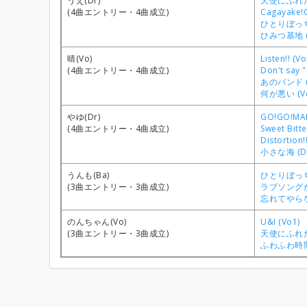
うえ(Dr)
天使にふれたよ
(4曲エントリー・4曲成立)
Cagayake!G
ひとりぼっち東
ひみつ基地 (
晴(Vo)
Listen!! (Vo
(4曲エントリー・4曲成立)
Don't say "
あのバンド (
何が悪い (V
やゆ(Dr)
GO!GO!MAN
(4曲エントリー・4曲成立)
Sweet Bitt
Distortion!
小さな海 (Dr
うんも(Ba)
ひとりぼっち
(3曲エントリー・3曲成立)
ラブソングが
忘れてやらない
のんちゃん(Vo)
U&I (Vo1)
(3曲エントリー・3曲成立)
天使にふれたよ
ふわふわ時間 