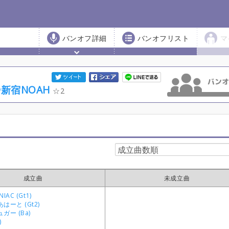
バンオフ詳細
バンオフリスト
マ
@新宿NOAH
2
成立曲
未成立曲
IAC (Gt1)
はーと (Gt2)
ガー (Ba)
)