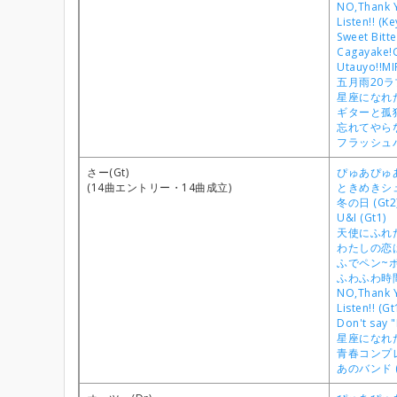
NO,Thank Y
Listen!! (Ke
Sweet Bitt
Cagayake!G
Utauyo!!MI
五月雨20ラブ
星座になれたら
ギターと孤独
忘れてやらない
フラッシュバ
さー(Gt)
ぴゅあぴゅあ
(14曲エントリー・14曲成立)
ときめきシュガ
冬の日 (Gt2
U&I (Gt1)
天使にふれたよ
わたしの恋はホ
ふでペン~ボー
ふわふわ時間 
NO,Thank Y
Listen!! (Gt
Don't say "
星座になれたら
青春コンプレ
あのバンド (