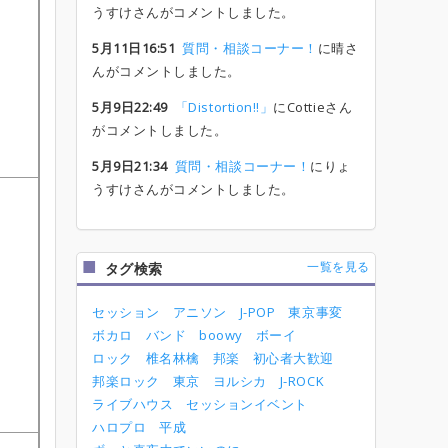
うすけさんがコメントしました。
5月11日16:51
質問・相談コーナー！
に晴さ
んがコメントしました。
5月9日22:49
「Distortion!!」
にCottieさん
がコメントしました。
5月9日21:34
質問・相談コーナー！
にりょ
うすけさんがコメントしました。
一覧を見る
タグ検索
セッション
アニソン
J-POP
東京事変
ボカロ
バンド
boowy
ボーイ
ロック
椎名林檎
邦楽
初心者大歓迎
邦楽ロック
東京
ヨルシカ
J-ROCK
ライブハウス
セッションイベント
ハロプロ
平成