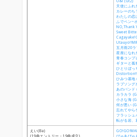
U&I (Gt2)
天使にふれたよ
カレーのちライ
わたしの恋は
ふでペン~ボー
NO,Thank Y
Sweet Bitt
Cagayake!G
Utauyo!!MI
五月雨20ラブ
星座になれたら
青春コンプレ
ギターと孤独
ひとりぼっち東
Distortion!
ひみつ基地 (
ラブソングが
あのバンド (
カラカラ (Gt
小さな海 (Gt
何が悪い (Gt
忘れてやらない
フラッシュバ
転がる岩、君
えい(Ba)
GO!GO!MAN
(19曲エントリー・19曲成立)
ぴゅあぴゅあ