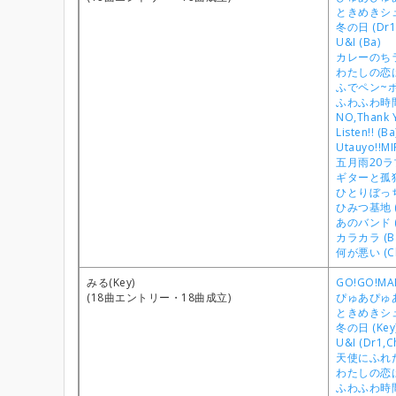
ときめきシュガ
冬の日 (Dr1
U&I (Ba)
カレーのちライ
わたしの恋は
ふでペン~ボー
ふわふわ時間 
NO,Thank Y
Listen!! (Ba
Utauyo!!MI
五月雨20ラブ
ギターと孤独と
ひとりぼっち
ひみつ基地 (
あのバンド (
カラカラ (B
何が悪い (C
みる(Key)
GO!GO!MAN
(18曲エントリー・18曲成立)
ぴゅあぴゅあ
ときめきシュガ
冬の日 (Key
U&I (Dr1,C
天使にふれたよ
わたしの恋は
ふわふわ時間 