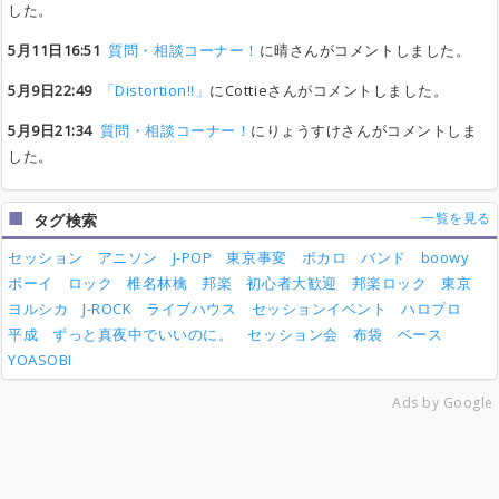
した。
5月11日16:51
質問・相談コーナー！
に晴さんがコメントしました。
5月9日22:49
「Distortion!!」
にCottieさんがコメントしました。
5月9日21:34
質問・相談コーナー！
にりょうすけさんがコメントしま
した。
一覧を見る
タグ検索
セッション
アニソン
J-POP
東京事変
ボカロ
バンド
boowy
ボーイ
ロック
椎名林檎
邦楽
初心者大歓迎
邦楽ロック
東京
ヨルシカ
J-ROCK
ライブハウス
セッションイベント
ハロプロ
平成
ずっと真夜中でいいのに。
セッション会
布袋
ベース
YOASOBI
Ads by Google