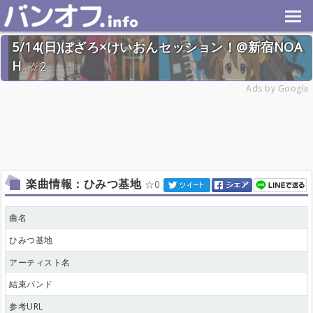
5/14(日)ぼざろ×けいおんセッション！@新宿NOA
H
2
2023年5月14日(日) 終了
Ads by Google
18名
楽曲情報：ひみつ基地
0
曲名
ひみつ基地
アーティスト名
結束バンド
参考URL