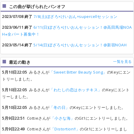
この曲が挙げられたバンオフ
2023/07/08 終了
7/8(土)ぼざろ×けいおん×supercellセッション
2023/06/11 終了
6/11(日)ぼざろ×けいおんセッション！@高田馬場NOA
H※全パート募集中！
2023/05/14 終了
5/14(日)ぼざろ×けいおんセッション！@新宿NOAH
一覧を見る
最近の動き
5月10日22:05
みるさんが
「Sweet Bitter Beauty Song」
のKeyにエン
トリーしました。
5月10日22:05
みるさんが
「わたしの恋はホッチキス」
のKeyにエント
リーしました。
5月10日22:05
みるさんが
「冬の日」
のKeyにエントリーしました。
5月9日22:51
Cottieさんが
「小さな海」
のGt1にエントリーしました。
5月9日22:49
Cottieさんが
「Distortion!!」
のGt1にエントリーしまし