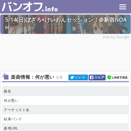
5/14(日)ぼざろ×けいおんセッション！@新宿NOA
H
2
2023年5月14日(日) 終了
Ads by Google
18名
楽曲情報：何が悪い
0
曲名
何が悪い
アーティスト名
結束バンド
参考URL