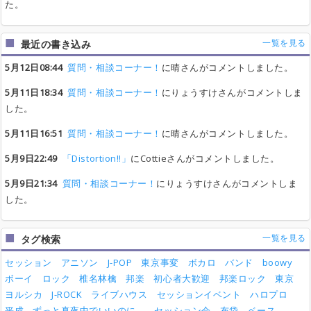
た。
一覧を見る
最近の書き込み
5月12日08:44
質問・相談コーナー！
に晴さんがコメントしました。
5月11日18:34
質問・相談コーナー！
にりょうすけさんがコメントしま
した。
5月11日16:51
質問・相談コーナー！
に晴さんがコメントしました。
5月9日22:49
「Distortion!!」
にCottieさんがコメントしました。
5月9日21:34
質問・相談コーナー！
にりょうすけさんがコメントしま
した。
一覧を見る
タグ検索
セッション
アニソン
J-POP
東京事変
ボカロ
バンド
boowy
ボーイ
ロック
椎名林檎
邦楽
初心者大歓迎
邦楽ロック
東京
ヨルシカ
J-ROCK
ライブハウス
セッションイベント
ハロプロ
平成
ずっと真夜中でいいのに。
セッション会
布袋
ベース