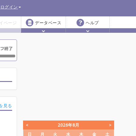
ログイン
イページ
データベース
ヘルプ
を見る
2026年8月
日
月
火
水
木
金
土