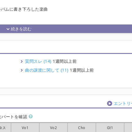
ルバムに書き下ろした楽曲
質問スレ (14)
1週間以上前
曲の譲渡に関して (11)
1週間以上前
エントリ
なパートを確認
タス
タス
タス
タス
Vo1
Vo1
Vo1
Vo1
Vo2
Vo2
Vo2
Vo2
Cho
Cho
Cho
Cho
Gt1
Gt1
Gt1
Gt1