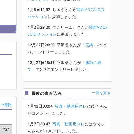
1月5日11:37
しゅうさんが
関西VOCALOID
セッション
に参加しました。
1月2日23:20
生クリーム。さんが
関西VOCA
LOIDセッション
に参加しました。
12月27日20:03
平沢優さんが
「天樂」
のGt
2にエントリーしました。
12月27日15:36
平沢優さんが
「孤独の果
て」
のGt2にエントリーしました。
一覧を見る
最近の書き込み
ー情報
1月13日00:04
写真・動画用スレ
に藤子さん
がコメントしました。
1月7日20:47
写真・動画用スレ
にはやてぃ
Gt2
Gt2
Gt2
Gt2
Ba
Ba
Ba
Ba
Dr
Dr
Dr
Dr
Key
Key
Key
Key
Other
Other
Other
Other
んさんがコメントしました。