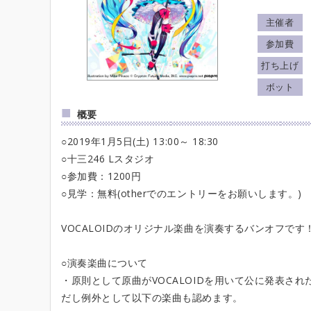
主催者
参加費
打ち上げ
ボット
概要
○2019年1月5日(土) 13:00～ 18:30
○十三246 Lスタジオ
○参加費：1200円
○見学：無料(otherでのエントリーをお願いします。)
VOCALOIDのオリジナル楽曲を演奏するバンオフです
○演奏楽曲について
・原則として原曲がVOCALOIDを用いて公に発表さ
だし例外として以下の楽曲も認めます。