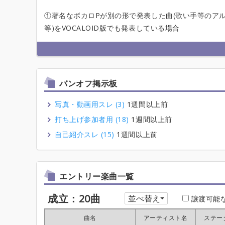
①著名なボカロPが別の形で発表した曲(歌い手等のア
等)をVOCALOID版でも発表している場合
バンオフ掲示板
写真・動画用スレ (3)
1週間以上前
打ち上げ参加者用 (18)
1週間以上前
自己紹介スレ (15)
1週間以上前
エントリー楽曲一覧
成立：20曲
並べ替え
譲渡可能
曲名
曲名
曲名
曲名
アーティスト名
アーティスト名
アーティスト名
アーティスト名
ステー
ステー
ステー
ステー