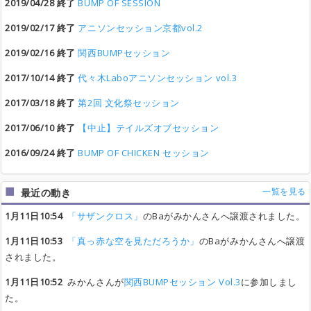
2019/04/28 終了
BUMP OF SESSION
2019/02/17 終了
アニソンセッション京都vol.2
2019/02/16 終了
関西BUMPセッション
2017/10/14 終了
代々木Laboアニソンセッション vol.3
2017/03/18 終了
第2回 文化祭セッション
2017/06/10 終了
【中止】テイルズオブセッション
2016/09/24 終了
BUMP OF CHICKEN セッション
一覧を見る
最近の動き
1月11日10:54
「サザンクロス」
のBaがみかんさんへ譲渡されました。
1月11日10:53
「真っ赤な空を見ただろうか」
のBaがみかんさんへ譲渡
されました。
1月11日10:52
みかんさんが
関西BUMPセッション Vol.3
に参加しまし
た。