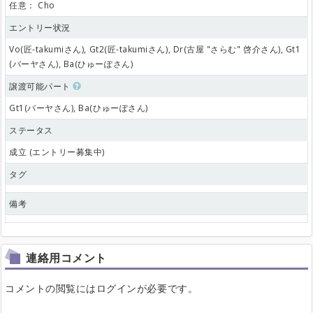
任意：
Cho
エントリー状況
Vo(匠-takumiさん), Gt2(匠-takumiさん), Dr(古屋 "さらむ" 啓介さん), Gt1
(バーヤさん), Ba(ひゅーぽさん)
譲渡可能パート
Gt1(バーヤさん), Ba(ひゅーぽさん)
ステータス
成立 (エントリー募集中)
タグ
備考
連絡用コメント
コメントの閲覧にはログインが必要です。