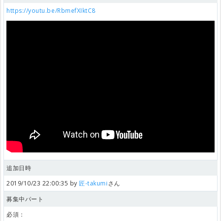
https://youtu.be/RbmefXIktC8
追加日時
2019/10/23 22:00:35 by
匠-takumi
さん
募集中パート
必須：