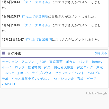
1月6日20:41
「スノースマイル」
にヨナヨナさんがコメントしまし
た。
1月6日20:27
打ち上げ参加表明
に白輪さんがコメントしました。
1月6日19:49
「スノースマイル」
にヨナヨナさんがコメントしまし
た。
12月22日15:47
打ち上げ参加表明
にスウさんがコメントしました。
一覧を見る
タグ検索
セッション
アニソン
J-POP
東京事変
ボカロ
バンド
boowy
ボーイ
ロック
椎名林檎
邦楽
初心者大歓迎
邦楽ロック
東京
ヨルシカ
J-ROCK
ライブハウス
セッションイベント
ハロプロ
平成
ずっと真夜中でいいのに。
セッション会
布袋
ベース
YOASOBI
Ads by Google