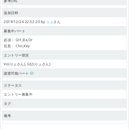
参考URL
追加日時
2019/12/24 22:52:20 by
りょ
さん
募集中パート
必須：
Gt1,Ba,Dr
任意：
Cho,Key
エントリー状況
Vo(りょさん), Gt2(りょさん)
譲渡可能パート
ステータス
エントリー募集中
タグ
備考