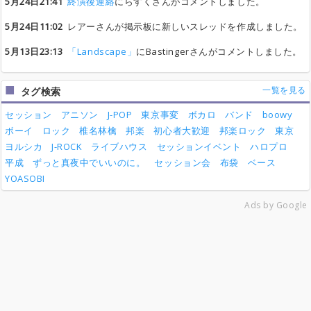
5月24日21:41
終演後連絡
にらすくさんがコメントしました。
5月24日11:02
レアーさんが掲示板に新しいスレッドを作成しました。
5月13日23:13
「Landscape」
にBastingerさんがコメントしました。
一覧を見る
タグ検索
セッション
アニソン
J-POP
東京事変
ボカロ
バンド
boowy
ボーイ
ロック
椎名林檎
邦楽
初心者大歓迎
邦楽ロック
東京
ヨルシカ
J-ROCK
ライブハウス
セッションイベント
ハロプロ
平成
ずっと真夜中でいいのに。
セッション会
布袋
ベース
YOASOBI
Ads by Google