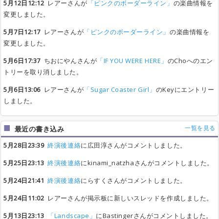
5月12日12:12
レアーさんが
「ピンクのボーダーライン」
の楽曲情報を
変更しました。
5月7日12:17
レアーさんが
「ピンクのボーダーライン」
の楽曲情報を
変更しました。
5月6日17:37
ちおにやんさんが
「IF YOU WERE HERE」
のChoへのエン
トリーを取り消しました。
5月6日13:06
レアーさんが
「Sugar Coaster Girl」
のKeyにエントリー
しました。
一覧を見る
最近の書き込み
5月28日23:39
終演後連絡
に広田淳さんがコメントしました。
5月25日23:13
終演後連絡
にkinami_natzhaさんがコメントしました。
5月24日21:41
終演後連絡
にらすくさんがコメントしました。
5月24日11:02
レアーさんが掲示板に新しいスレッドを作成しました。
5月13日23:13
「Landscape」
にBastingerさんがコメントしました。