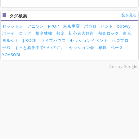
一覧を見る
タグ検索
セッション
アニソン
J-POP
東京事変
ボカロ
バンド
boowy
ボーイ
ロック
椎名林檎
邦楽
初心者大歓迎
邦楽ロック
東京
ヨルシカ
J-ROCK
ライブハウス
セッションイベント
ハロプロ
平成
ずっと真夜中でいいのに。
セッション会
布袋
ベース
YOASOBI
Ads by Google