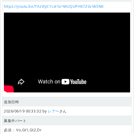
https://youtu.be/TAzVIyC1cxI?si=MUQUPH67ZGrVk5NK
追加日時
2026/06/19 00:33:32 by
レアー
さん
募集中パート
必須：
Vo,Gt1,Gt2,Dr