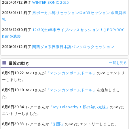
2025/01/12 終了
WINTER SONIC 2025
2025/01/11 終了
男ボーカル縛りセッション🥁#BBセッション @満員御
礼
2023/12/30 終了
12/30(土)年末ライブハウスセッション！(J-POP/ROC
K編)@池袋
2020/01/12 終了
関西ダメ系界隈日本語パンクロックセッション
一覧を見る
最近の動き
8月9日10:22
takuさんが
「マシンガンポエムドール」
のVoにエントリ
ーしました。
8月9日10:19
takuさんが
「マシンガンポエムドール」
を追加しまし
た。
8月8日20:34
レアーさんが
「My Telepathy！私の熱い光線」
のKeyに
エントリーしました。
8月8日20:33
レアーさんが
「刹那」
のKeyにエントリーしました。