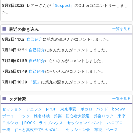
8月8日20:33
レアーさんが
「Suspect」
のOther2にエントリーしまし
た。
一覧を見る
最近の書き込み
8月2日11:02
自己紹介
に第九の源さんがコメントしました。
7月30日12:51
自己紹介
にさんたさんがコメントしました。
7月26日01:59
自己紹介
にらいさんがコメントしました。
7月26日01:49
自己紹介
にらいさんがコメントしました。
7月19日10:39
「流」
に第九の源さんがコメントしました。
一覧を見る
タグ検索
セッション
アニソン
J-POP
東京事変
ボカロ
バンド
boowy
ボーイ
ロック
椎名林檎
邦楽
初心者大歓迎
邦楽ロック
東京
ヨルシカ
J-ROCK
ライブハウス
セッションイベント
ハロプロ
平成
ずっと真夜中でいいのに。
セッション会
布袋
ベース