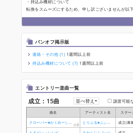
・持込み機材について
転換をスムーズにするため、申し訳ございませんが以
バンオフ掲示板
連絡・その他 (1)
1週間以上前
持込み機材について (7)
1週間以上前
エントリー楽曲一覧
成立：15曲
並べ替え
譲渡可能
曲名
曲名
曲名
曲名
アーティスト名
アーティスト名
アーティスト名
アーティスト名
ステー
ステー
ステー
ステー
クローバー♣かくめーしょん
クローバー♣かくめーしょん
クローバー♣かくめーしょん
クローバー♣かくめーしょん
とりぷる♣ふぃーりんぐ
とりぷる♣ふぃーりんぐ
とりぷる♣ふぃーりんぐ
とりぷる♣ふぃーりんぐ
成立(募
成立(募
成立(募
成立(募
0
0
0
0
とまどい→レシピ
とまどい→レシピ
とまどい→レシピ
とまどい→レシピ
みかくにんぐッ!
みかくにんぐッ!
みかくにんぐッ!
みかくにんぐッ!
成立
成立
成立
成立