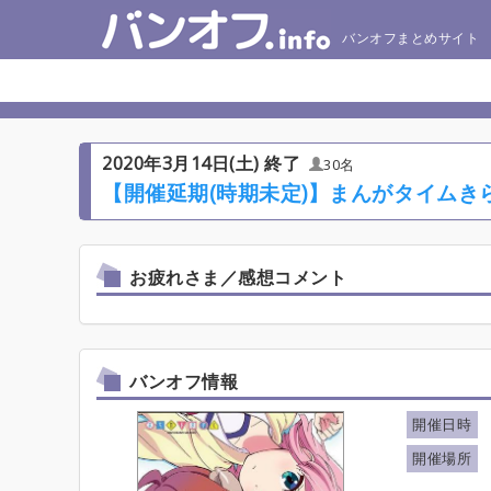
バンオフまとめサイト
2020年3月14日(土) 終了
30名
【開催延期(時期未定)】まんがタイムきらら
お疲れさま／感想コメント
バンオフ情報
開催日時
開催場所