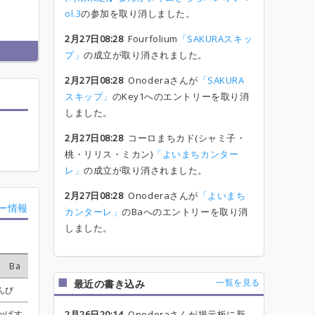
ol.3
の参加を取り消しました。
2月27日08:28
Fourfolium
「SAKURAスキッ
プ」
の成立が取り消されました。
2月27日08:28
Onoderaさんが
「SAKURA
スキップ」
のKey1へのエントリーを取り消
しました。
2月27日08:28
コーロまちカド(シャミ子・
桃・リリス・ミカン)
「よいまちカンター
レ」
の成立が取り消されました。
2月27日08:28
Onoderaさんが
「よいまち
ー情報
カンターレ」
のBaへのエントリーを取り消
しました。
Ba
Ba
Ba
Ba
Dr
Dr
Dr
Dr
Key1
Key1
Key1
Key1
Key2
Key2
Key2
Key2
Vo2
Vo2
Vo2
Vo2
一覧を見る
最近の書き込み
んび
んび
んび
んび
ストン
ストン
ストン
ストン
くろすりぃ
くろすりぃ
くろすりぃ
くろすりぃ
受付終了
受付終了
受付終了
受付終了
知世
知世
知世
知世
かばす
かばす
かばす
かばす
ストン
ストン
ストン
ストン
2月26日20:14
くろすりぃ
くろすりぃ
くろすりぃ
くろすりぃ
Onoderaさんが掲示板に新
七味鈴
七味鈴
七味鈴
七味鈴