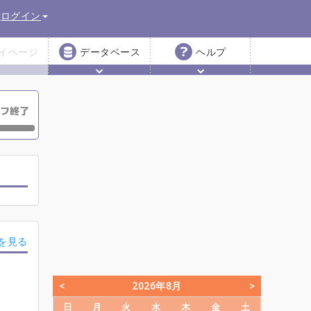
ログイン
イページ
データベース
ヘルプ
を見る
2026年8月
日
月
火
水
木
金
土