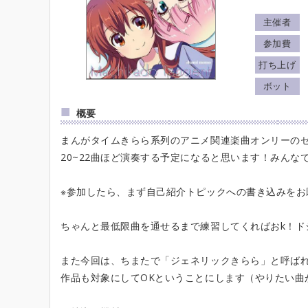
主催者
参加費
打ち上げ
ボット
概要
まんがタイムきらら系列のアニメ関連楽曲オンリーの
20~22曲ほど演奏する予定になると思います！みんな
※参加したら、まず自己紹介トピックへの書き込みをお
ちゃんと最低限曲を通せるまで練習してくればおk！ド
また今回は、ちまたで「ジェネリックきらら」と呼ば
作品も対象にしてOKということにします（やりたい曲