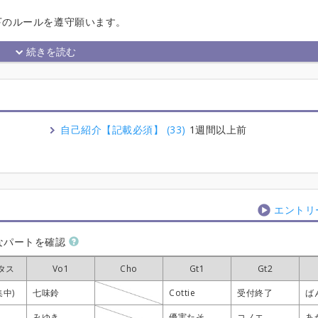
下のルールを遵守願います。
自己紹介【記載必須】 (33)
1週間以上前
エントリ
なパートを確認
タス
タス
タス
タス
Vo1
Vo1
Vo1
Vo1
Cho
Cho
Cho
Cho
Gt1
Gt1
Gt1
Gt1
Gt2
Gt2
Gt2
Gt2
集中)
集中)
集中)
集中)
七味鈴
七味鈴
七味鈴
七味鈴
Cottie
Cottie
Cottie
Cottie
受付終了
受付終了
受付終了
受付終了
ば
ば
ば
ば
みゆき
みゆき
みゆき
みゆき
優実たそ
優実たそ
優実たそ
優実たそ
コノエ
コノエ
コノエ
コノエ
あ
あ
あ
あ