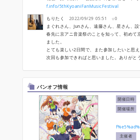
f.info/5thKyoaniFanMusicFestival
もりたく
2022/09/29 05:51
0
まぐれさん、Junさん、遠藤さん、星さん、
春先に京アニ音楽祭のことを知って、初めて
ました。
とても楽しい2日間で、また参加したいと思
次回も参加できればと思いました。ありがと
バンオフ情報
開催日時
開催場所
f%e5%ad
主催者