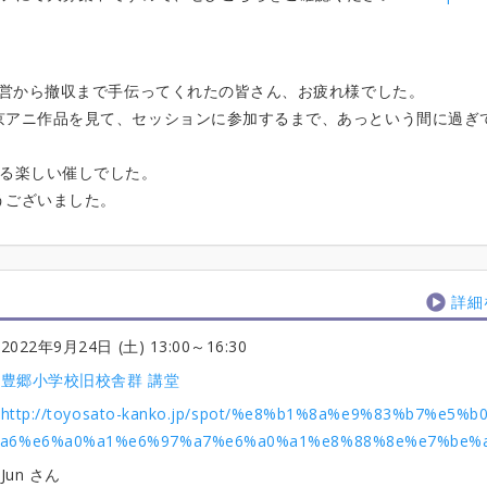
設営から撤収まで手伝ってくれたの皆さん、お疲れ様でした。
京アニ作品を見て、セッションに参加するまで、あっという間に過ぎ
える楽しい催しでした。
うございました。
詳細
2022年9月24日 (土) 13:00
～16:30
豊郷小学校旧校舎群 講堂
http://toyosato-kanko.jp/spot/%e8%b1%8a%e9%83%b7%e5%b
%a6%e6%a0%a1%e6%97%a7%e6%a0%a1%e8%88%8e%e7%be%a
Jun さん