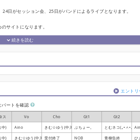
催で、24日がセッション会、25日がバンドによるライブとなります。
めのサイトになります。
エントリ
なパートを確認
タス
タス
タス
タス
Vo
Vo
Vo
Vo
Cho
Cho
Cho
Cho
Gt1
Gt1
Gt1
Gt1
Gt2
Gt2
Gt2
Gt2
集中)
集中)
集中)
集中)
Aino
Aino
Aino
Aino
きむ☆ゆう(中川侑)
きむ☆ゆう(中川侑)
きむ☆ゆう(中川侑)
きむ☆ゆう(中川侑)
ぶちょー。
ぶちょー。
ぶちょー。
ぶちょー。
とむネコ(｡•ㅅ•｡)
とむネコ(｡•ㅅ•｡)
とむネコ(｡•ㅅ•｡)
とむネコ(｡•ㅅ•｡)
Ai
Ai
Ai
Ai
集中)
集中)
集中)
集中)
きむ☆ゆう(中川侑)
きむ☆ゆう(中川侑)
きむ☆ゆう(中川侑)
きむ☆ゆう(中川侑)
受付終了
受付終了
受付終了
受付終了
NOB
NOB
NOB
NOB
青柳告終
青柳告終
青柳告終
青柳告終
ひ
ひ
ひ
ひ