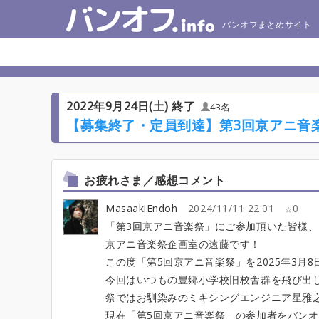
バンオフまとめサイト
2022年9月24日(土) 終了
43名
【募集終了・定員到達】第3回京アニ音
お疲れさま／感想コメント
MasaakiEndoh
2024/11/11 22:01
0
「第3回京アニ音楽祭」にご参加頂いた皆様、その
京アニ音楽祭企画室の遠藤です！
この度「第5回京アニ音楽祭」を2025年3月
今回はいつもの豊郷小学校旧校舎群を飛び出し
祭ではお馴染みのミキシングエンジニア星雅
現在「第5回京アニ音楽祭」の参加者をバン