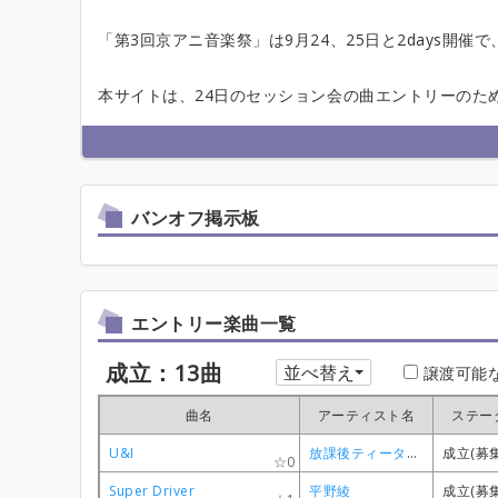
「第3回京アニ音楽祭」は9月24、25日と2days開
本サイトは、24日のセッション会の曲エントリーのた
バンオフ掲示板
エントリー楽曲一覧
成立：13曲
並べ替え
譲渡可能
曲名
曲名
曲名
曲名
アーティスト名
アーティスト名
アーティスト名
アーティスト名
ステー
ステー
ステー
ステー
U&I
U&I
U&I
U&I
放課後ティータイム
放課後ティータイム
放課後ティータイム
放課後ティータイム
成立(募
成立(募
成立(募
成立(募
0
0
0
0
Super Driver
Super Driver
Super Driver
Super Driver
平野綾
平野綾
平野綾
平野綾
成立(募
成立(募
成立(募
成立(募