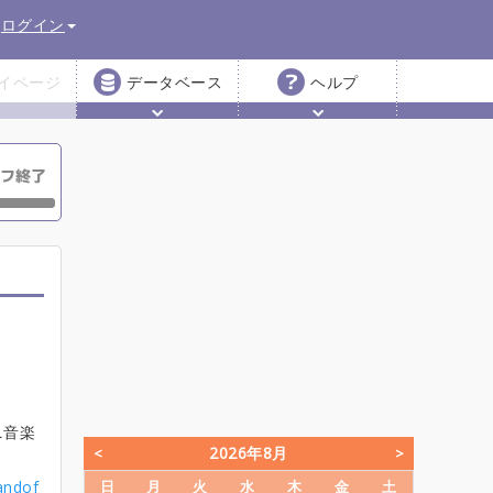
ログイン
イページ
データベース
ヘルプ
ニ音楽
2026年8月
bandof
日
月
火
水
木
金
土