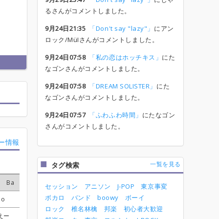
るさんがコメントしました。
9月24日21:35
「Don't say "lazy"」
にアン
ロック/MüIさんがコメントしました。
9月24日07:58
「私の恋はホッチキス」
にた
なゴンさんがコメントしました。
9月24日07:58
「DREAM SOLISTER」
にた
なゴンさんがコメントしました。
9月24日07:57
「ふわふわ時間」
にたなゴン
さんがコメントしました。
ー情報
一覧を見る
タグ検索
Ba
Ba
Ba
Ba
Dr
Dr
Dr
Dr
Key
Key
Key
Key
Other
Other
Other
Other
セッション
アニソン
J-POP
東京事変
ボカロ
バンド
boowy
ボーイ
no
no
no
no
りと
りと
りと
りと
きむ☆ゆう(中川侑)
きむ☆ゆう(中川侑)
きむ☆ゆう(中川侑)
きむ☆ゆう(中川侑)
受付終了
受付終了
受付終了
受付終了
ロック
椎名林檎
邦楽
初心者大歓迎
えー
えー
えー
えー
百合王子
百合王子
百合王子
百合王子
受付終了
受付終了
受付終了
受付終了
受付終了
受付終了
受付終了
受付終了