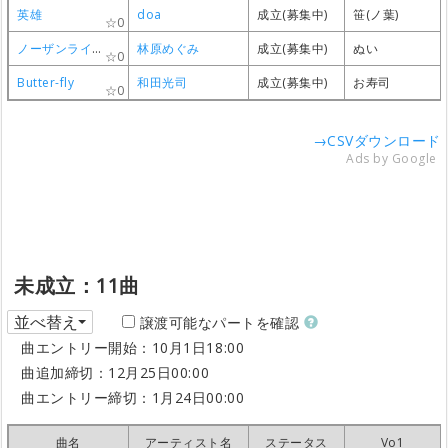
英雄
英雄
英雄
英雄
doa
doa
doa
doa
成立(募集中)
成立(募集中)
成立(募集中)
成立(募集中)
笹(ノ葉)
笹(ノ葉)
笹(ノ葉)
笹(ノ葉)
0
0
0
0
ノーザンライツ
ノーザンライツ
ノーザンライツ
ノーザンライツ
林原めぐみ
林原めぐみ
林原めぐみ
林原めぐみ
成立(募集中)
成立(募集中)
成立(募集中)
成立(募集中)
ぬい
ぬい
ぬい
ぬい
0
0
0
0
Butter-fly
Butter-fly
Butter-fly
Butter-fly
和田光司
和田光司
和田光司
和田光司
成立(募集中)
成立(募集中)
成立(募集中)
成立(募集中)
お寿司
お寿司
お寿司
お寿司
0
0
0
0
→CSVダウンロード
Ads by Google
未成立：11曲
並べ替え
譲渡可能なパートを確認
曲エントリー開始：10月1日18:00
曲追加締切：12月25日00:00
曲エントリー締切：1月24日00:00
曲名
曲名
曲名
曲名
アーティスト名
アーティスト名
アーティスト名
アーティスト名
ステータス
ステータス
ステータス
ステータス
Vo1
Vo1
Vo1
Vo1