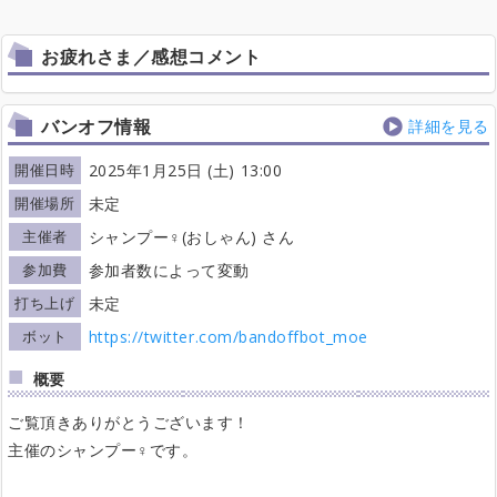
お疲れさま／感想コメント
バンオフ情報
詳細を見る
開催日時
2025年1月25日 (土) 13:00
開催場所
未定
主催者
シャンプー♀(おしゃん) さん
参加費
参加者数によって変動
打ち上げ
未定
ボット
https://twitter.com/bandoffbot_moe
概要
ご覧頂きありがとうございます！
主催のシャンプー♀です。