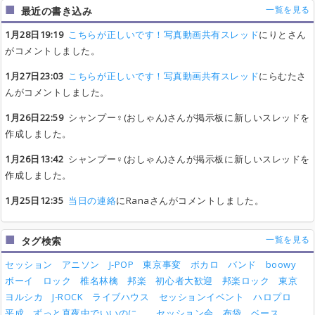
一覧を見る
最近の書き込み
1月28日19:19
こちらが正しいです！写真動画共有スレッド
にりとさん
がコメントしました。
1月27日23:03
こちらが正しいです！写真動画共有スレッド
にらむたさ
んがコメントしました。
1月26日22:59
シャンプー♀(おしゃん)さんが掲示板に新しいスレッドを
作成しました。
1月26日13:42
シャンプー♀(おしゃん)さんが掲示板に新しいスレッドを
作成しました。
1月25日12:35
当日の連絡
にRanaさんがコメントしました。
一覧を見る
タグ検索
セッション
アニソン
J-POP
東京事変
ボカロ
バンド
boowy
ボーイ
ロック
椎名林檎
邦楽
初心者大歓迎
邦楽ロック
東京
ヨルシカ
J-ROCK
ライブハウス
セッションイベント
ハロプロ
平成
ずっと真夜中でいいのに。
セッション会
布袋
ベース