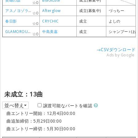
英雄の証
英雄の証
英雄の証
英雄の証
BlackLute
BlackLute
BlackLute
BlackLute
成立(募集中)
成立(募集中)
成立(募集中)
成立(募集中)
0
0
0
0
アスノヨゾラ哨戒班
アスノヨゾラ哨戒班
アスノヨゾラ哨戒班
アスノヨゾラ哨戒班
Afterglow
Afterglow
Afterglow
Afterglow
成立(募集中)
成立(募集中)
成立(募集中)
成立(募集中)
づっちー
づっちー
づっちー
づっちー
0
0
0
0
春日影
春日影
春日影
春日影
CRYCHIC
CRYCHIC
CRYCHIC
CRYCHIC
成立
成立
成立
成立
よしの
よしの
よしの
よしの
0
0
0
0
GLAMOROUS SKY
GLAMOROUS SKY
GLAMOROUS SKY
GLAMOROUS SKY
中島美嘉
中島美嘉
中島美嘉
中島美嘉
成立
成立
成立
成立
シャンプー♀(お
シャンプー♀(お
シャンプー♀(お
シャンプー♀(お
0
0
0
0
→CSVダウンロード
Ads by Google
未成立：13曲
並べ替え
譲渡可能なパートを確認
曲エントリー開始：12月4日00:00
曲追加締切：5月29日00:00
曲エントリー締切：5月30日00:00