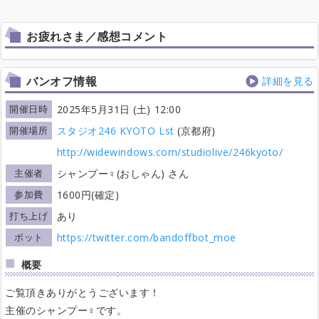
お疲れさま／感想コメント
バンオフ情報
詳細を見る
開催日時
2025年5月31日 (土) 12:00
開催場所
スタジオ246 KYOTO Lst
(京都府)
http://widewindows.com/studiolive/246kyoto/
主催者
シャンプー♀(おしゃん) さん
参加費
1600円(確定)
打ち上げ
あり
ボット
https://twitter.com/bandoffbot_moe
概要
ご覧頂きありがとうございます！
主催のシャンプー♀です。