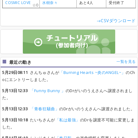
COSMIC LOVE
COSMIC LOVE
COSMIC LOVE
COSMIC LOVE
水樹奈々
水樹奈々
水樹奈々
水樹奈々
あと4人
あと4人
あと4人
あと4人
受付終了
受付終了
受付終了
受付終了
0
0
0
0
→CSVダウンロード
一覧を見る
最近の動き
5月29日08:11
さんちゅさんが
「Burning Hearts ~炎のANGEL~」
のCh
oにエントリーしました。
5月13日12:33
「Funny Bunny 」
のDrがいのうえさんへ譲渡されまし
た。
5月13日12:33
「青春狂騒曲」
のDrがいのうえさんへ譲渡されました。
5月13日10:18
たいちさんが
「私は最強」
のDrを譲渡不可能に変更しま
した。