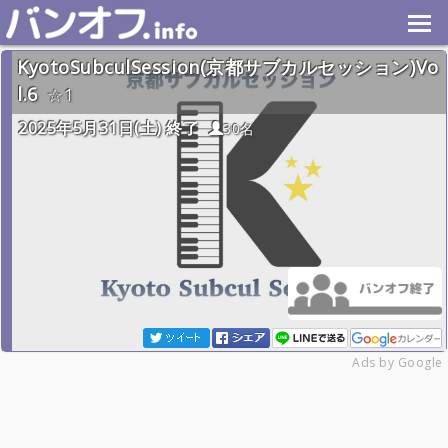
KyotoSubculSession(京都サブカルセッション)Vo
l.6
1
2025年5月31日(土) 終了
30名
Ads by Google