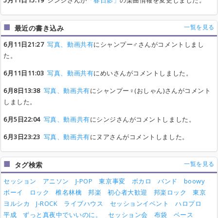
5月11日15:19
シンジさんが
「春日影」
の楽曲情報を変更しました。
一覧を見る
最近の書き込み
6月11日21:27
写真、動画共有
にシャンプー♂さんがコメントしまし
た。
6月11日11:03
写真、動画共有
にめいさんがコメントしました。
6月8日13:38
写真、動画共有
にシャンプー♀(おしゃん)さんがコメント
しました。
6月5日22:04
写真、動画共有
にシンジさんがコメントしました。
6月3日23:23
写真、動画共有
にヌアさんがコメントしました。
一覧を見る
タグ検索
セッション
アニソン
J-POP
東京事変
ボカロ
バンド
boowy
ボーイ
ロック
椎名林檎
邦楽
初心者大歓迎
邦楽ロック
東京
ヨルシカ
J-ROCK
ライブハウス
セッションイベント
ハロプロ
平成
ずっと真夜中でいいのに。
セッション会
布袋
ベース