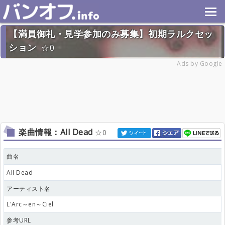
【満員御礼・見学参加のみ募集】初期ラルクセッ
ション
0
2022年9月11日(日) 終了
Ads by Google
18名
楽曲情報：All Dead
0
曲名
All Dead
アーティスト名
L'Arc～en～Ciel
参考URL