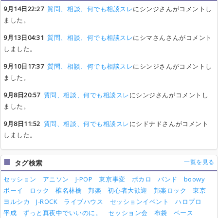
9月14日22:27
質問、相談、何でも相談スレ
にシンジさんがコメントし
ました。
9月13日04:31
質問、相談、何でも相談スレ
にシマさんさんがコメント
しました。
9月10日17:37
質問、相談、何でも相談スレ
にシンジさんがコメントし
ました。
9月8日20:57
質問、相談、何でも相談スレ
にシンジさんがコメントし
ました。
9月8日11:52
質問、相談、何でも相談スレ
にシドナドさんがコメント
しました。
一覧を見る
タグ検索
セッション
アニソン
J-POP
東京事変
ボカロ
バンド
boowy
ボーイ
ロック
椎名林檎
邦楽
初心者大歓迎
邦楽ロック
東京
ヨルシカ
J-ROCK
ライブハウス
セッションイベント
ハロプロ
平成
ずっと真夜中でいいのに。
セッション会
布袋
ベース