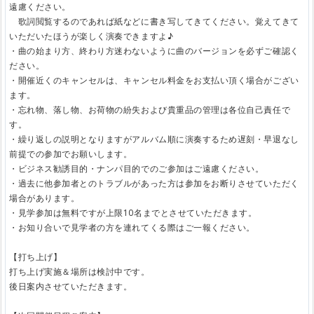
遠慮ください。
歌詞閲覧するのであれば紙などに書き写してきてください。覚えてきて
いただいたほうが楽しく演奏できますよ♪
・曲の始まり方、終わり方迷わないように曲のバージョンを必ずご確認く
ださい。
・開催近くのキャンセルは、キャンセル料金をお支払い頂く場合がござい
ます。
・忘れ物、落し物、お荷物の紛失および貴重品の管理は各位自己責任で
す。
・繰り返しの説明となりますがアルバム順に演奏するため遅刻・早退なし
前提での参加でお願いします。
・ビジネス勧誘目的・ナンパ目的でのご参加はご遠慮ください。
・過去に他参加者とのトラブルがあった方は参加をお断りさせていただく
場合があります。
・見学参加は無料ですが上限10名までとさせていただきます。
・お知り合いで見学者の方を連れてくる際はご一報ください。
【打ち上げ】
打ち上げ実施＆場所は検討中です。
後日案内させていただきます。