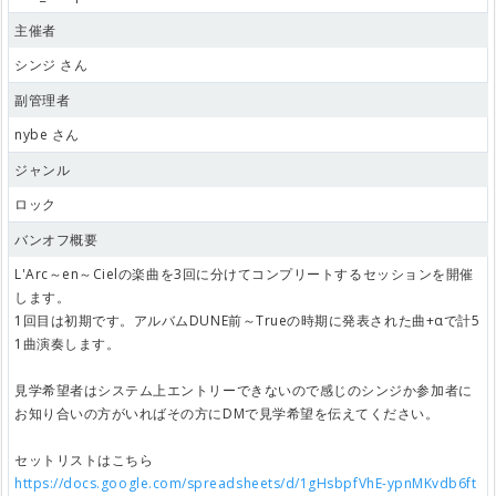
主催者
シンジ さん
副管理者
nybe さん
ジャンル
ロック
バンオフ概要
L'Arc～en～Cielの楽曲を3回に分けてコンプリートするセッションを開催
します。
1回目は初期です。アルバムDUNE前～Trueの時期に発表された曲+αで計5
1曲演奏します。
見学希望者はシステム上エントリーできないので感じのシンジか参加者に
お知り合いの方がいればその方にDMで見学希望を伝えてください。
セットリストはこちら
https://docs.google.com/spreadsheets/d/1gHsbpfVhE-ypnMKvdb6ft