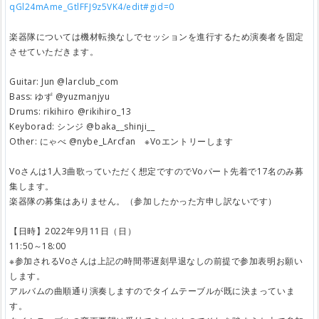
qGl24mAme_GtlFFJ9z5VK4/edit#gid=0
楽器隊については機材転換なしでセッションを進行するため演奏者を固定
させていただきます。
Guitar: Jun @larclub_com
Bass: ゆず @yuzmanjyu
Drums: rikihiro @rikihiro_13
Keyborad: シンジ @baka__shinji__
Other: にゃべ @nybe_LArcfan ※Voエントリーします
Voさんは1人3曲歌っていただく想定ですのでVoパート先着で17名のみ募
集します。
楽器隊の募集はありません。（参加したかった方申し訳ないです）
【日時】2022年9月11日（日）
11:50～18:00
※参加されるVoさんは上記の時間帯遅刻早退なしの前提で参加表明お願い
します。
アルバムの曲順通り演奏しますのでタイムテーブルが既に決まっていま
す。