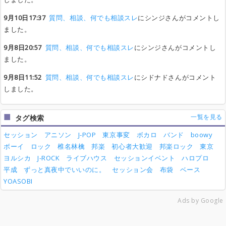
9月10日17:37
質問、相談、何でも相談スレ
にシンジさんがコメントし
ました。
9月8日20:57
質問、相談、何でも相談スレ
にシンジさんがコメントし
ました。
9月8日11:52
質問、相談、何でも相談スレ
にシドナドさんがコメント
しました。
一覧を見る
タグ検索
セッション
アニソン
J-POP
東京事変
ボカロ
バンド
boowy
ボーイ
ロック
椎名林檎
邦楽
初心者大歓迎
邦楽ロック
東京
ヨルシカ
J-ROCK
ライブハウス
セッションイベント
ハロプロ
平成
ずっと真夜中でいいのに。
セッション会
布袋
ベース
YOASOBI
Ads by Google