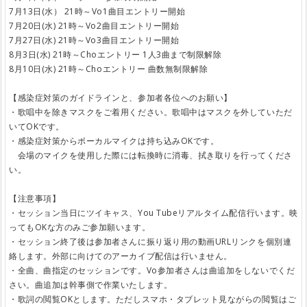
7月13日(水） 21時～Vo1曲目エントリー開始
7月20日(水) 21時～Vo2曲目エントリー開始
7月27日(水) 21時～Vo3曲目エントリー開始
8月3日(水) 21時～Choエントリー 1人3曲まで制限解除
8月10日(水) 21時～Choエントリー 曲数無制限解除
【感染症対策のガイドラインと、参加者各位へのお願い】
・歌唱中を除きマスクをご着用ください。歌唱中はマスクを外していただ
いてOKです。
・感染症対策からボーカルマイクは持ち込みOKです。
会場のマイクを使用した際には転換時に消毒、拭き取りを行ってくださ
い。
【注意事項】
・セッション当日にツイキャス、You Tubeリアルタイム配信行います。映
ってもOKな方のみご参加願います。
・セッション終了後は参加者さんに振り返り用の動画URLリンクを個別連
絡します。外部に向けてのアーカイブ配信は行いません。
・全曲、曲指定のセッションです。Vo参加者さんは曲追加をしないでくだ
さい。曲追加は幹事側で作業いたします。
・歌詞の閲覧OKとします。ただしスマホ・タブレット見ながらの閲覧はご