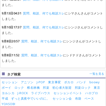
ました。
9月13日04:31
質問、相談、何でも相談スレ
にシマさんさんがコメント
しました。
9月10日17:37
質問、相談、何でも相談スレ
にシンジさんがコメントし
ました。
9月8日20:57
質問、相談、何でも相談スレ
にシンジさんがコメントし
ました。
9月8日11:52
質問、相談、何でも相談スレ
にシドナドさんがコメント
しました。
一覧を見る
タグ検索
セッション
アニソン
J-POP
東京事変
ボカロ
バンド
boowy
ボーイ
ロック
椎名林檎
邦楽
初心者大歓迎
邦楽ロック
東京
ヨルシカ
J-ROCK
ライブハウス
セッションイベント
ハロプロ
平成
ずっと真夜中でいいのに。
セッション会
布袋
ベース
YOASOBI