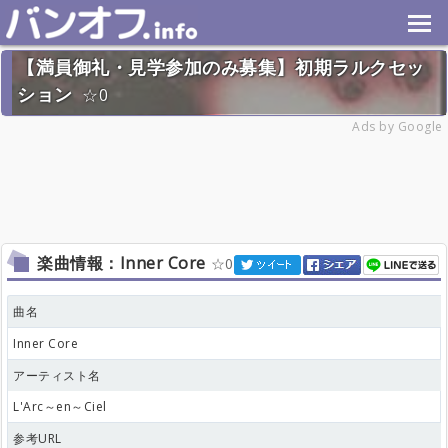
【満員御礼・見学参加のみ募集】初期ラルクセッ
ション
0
2022年9月11日(日) 終了
Ads by Google
18名
楽曲情報：Inner Core
0
曲名
Inner Core
アーティスト名
L'Arc～en～Ciel
参考URL