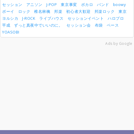
セッション
アニソン
J-POP
東京事変
ボカロ
バンド
boowy
ボーイ
ロック
椎名林檎
邦楽
初心者大歓迎
邦楽ロック
東京
ヨルシカ
J-ROCK
ライブハウス
セッションイベント
ハロプロ
平成
ずっと真夜中でいいのに。
セッション会
布袋
ベース
YOASOBI
Ads by Google