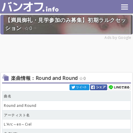
【満員御礼・見学参加のみ募集】初期ラルクセッ
ション
0
2022年9月11日(日) 終了
Ads by Google
18名
楽曲情報：Round and Round
0
曲名
Round and Round
アーティスト名
L'Arc～en～Ciel