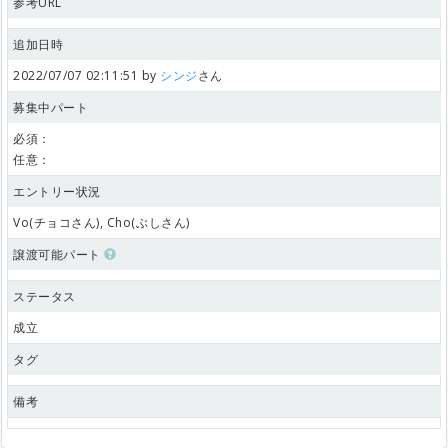
参考URL
追加日時
2022/07/07 02:11:51 by
シンジ
さん
募集中パート
必須：
任意：
エントリー状況
Vo(チョコさん), Cho(ぶしさん)
譲渡可能パート
ステータス
成立
タグ
備考