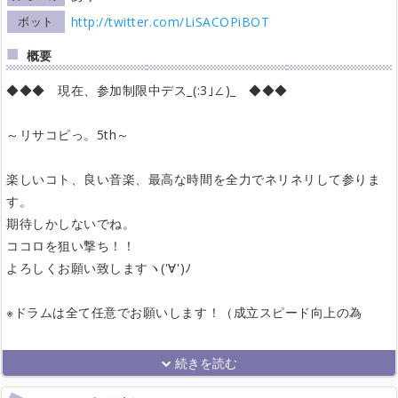
ボット
http://twitter.com/LiSACOPiBOT
概要
◆◆◆ 現在、参加制限中デス_(:3｣∠)_ ◆◆◆
～リサコピっ。5th～
楽しいコト、良い音楽、最高な時間を全力でネリネリして参りま
す。
期待しかしないでね。
ココロを狙い撃ち！！
よろしくお願い致しますヽ('∀')ﾉ
※ドラムは全て任意でお願いします！（成立スピード向上の為