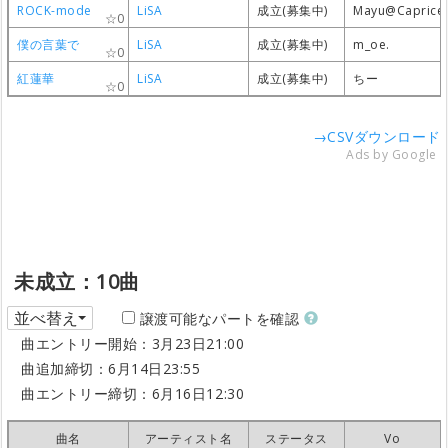
ROCK-mode
ROCK-mode
ROCK-mode
ROCK-mode
LiSA
LiSA
LiSA
LiSA
成立(募集中)
成立(募集中)
成立(募集中)
成立(募集中)
Mayu@Caprice
Mayu@Caprice
Mayu@Caprice
Mayu@Caprice
0
0
0
0
僕の言葉で
僕の言葉で
僕の言葉で
僕の言葉で
LiSA
LiSA
LiSA
LiSA
成立(募集中)
成立(募集中)
成立(募集中)
成立(募集中)
m_oe.
m_oe.
m_oe.
m_oe.
0
0
0
0
紅蓮華
紅蓮華
紅蓮華
紅蓮華
LiSA
LiSA
LiSA
LiSA
成立(募集中)
成立(募集中)
成立(募集中)
成立(募集中)
ちー
ちー
ちー
ちー
0
0
0
0
→CSVダウンロード
Ads by Google
未成立：10曲
並べ替え
譲渡可能なパートを確認
曲エントリー開始：3月23日21:00
曲追加締切：6月14日23:55
曲エントリー締切：6月16日12:30
曲名
曲名
曲名
曲名
アーティスト名
アーティスト名
アーティスト名
アーティスト名
ステータス
ステータス
ステータス
ステータス
Vo
Vo
Vo
Vo