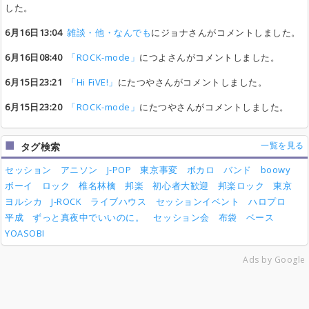
した。
6月16日13:04
雑談・他・なんでも
にジョナさんがコメントしました。
6月16日08:40
「ROCK-mode」
につよさんがコメントしました。
6月15日23:21
「Hi FiVE!」
にたつやさんがコメントしました。
6月15日23:20
「ROCK-mode」
にたつやさんがコメントしました。
一覧を見る
タグ検索
セッション
アニソン
J-POP
東京事変
ボカロ
バンド
boowy
ボーイ
ロック
椎名林檎
邦楽
初心者大歓迎
邦楽ロック
東京
ヨルシカ
J-ROCK
ライブハウス
セッションイベント
ハロプロ
平成
ずっと真夜中でいいのに。
セッション会
布袋
ベース
YOASOBI
Ads by Google