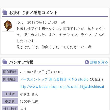
お疲れさま／感想コメント
つよ
2019/06/16 21:43
0
お疲れ様です！初セッション参加でしたが、めちゃくち
ゃ、楽しめました。また、セッション、ライブ、さんか
したいです。
見かけた方は、仲良くしたってくださーい。😊
バンオフ情報
詳細を見る
開催日時
2019年6月16日 (日) 13:00
開催場所
ベースオントップ 東心斎橋店 KING studio
(大阪府)
http://www.bassontop.co.jp/studio_higashishinsaibashi/
主催者
かざま さん
参加費
1000円以内
打ち上げ
あり