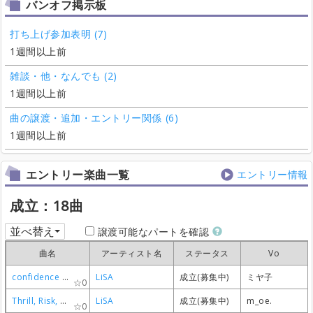
バンオフ掲示板
打ち上げ参加表明 (7)
1週間以上前
雑談・他・なんでも (2)
1週間以上前
曲の譲渡・追加・エントリー関係 (6)
1週間以上前
エントリー楽曲一覧
エントリー情報
成立：18曲
並べ替え
譲渡可能なパートを確認
曲名
曲名
曲名
曲名
アーティスト名
アーティスト名
アーティスト名
アーティスト名
ステータス
ステータス
ステータス
ステータス
Vo
Vo
Vo
Vo
confidence driver
confidence driver
confidence driver
confidence driver
LiSA
LiSA
LiSA
LiSA
成立(募集中)
成立(募集中)
成立(募集中)
成立(募集中)
ミヤ子
ミヤ子
ミヤ子
ミヤ子
0
0
0
0
Thrill, Risk, Heartless
Thrill, Risk, Heartless
Thrill, Risk, Heartless
Thrill, Risk, Heartless
LiSA
LiSA
LiSA
LiSA
成立(募集中)
成立(募集中)
成立(募集中)
成立(募集中)
m_oe.
m_oe.
m_oe.
m_oe.
0
0
0
0