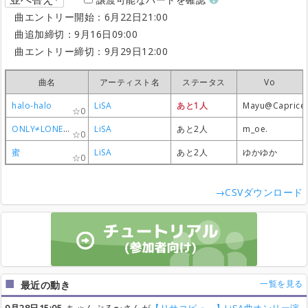
曲エントリー開始：6月22日21:00
曲追加締切：9月16日09:00
曲エントリー締切：9月29日12:00
曲名
曲名
曲名
曲名
アーティスト名
アーティスト名
アーティスト名
アーティスト名
ステータス
ステータス
ステータス
ステータス
Vo
Vo
Vo
Vo
halo-halo
halo-halo
halo-halo
halo-halo
LiSA
LiSA
LiSA
LiSA
あと1人
あと1人
あと1人
あと1人
Mayu@Caprice
Mayu@Caprice
Mayu@Caprice
Mayu@Caprice
0
0
0
0
ONLY≠LONELY
ONLY≠LONELY
ONLY≠LONELY
ONLY≠LONELY
LiSA
LiSA
LiSA
LiSA
あと2人
あと2人
あと2人
あと2人
m_oe.
m_oe.
m_oe.
m_oe.
0
0
0
0
蜜
蜜
蜜
蜜
LiSA
LiSA
LiSA
LiSA
あと2人
あと2人
あと2人
あと2人
ゆかゆか
ゆかゆか
ゆかゆか
ゆかゆか
0
0
0
0
→CSVダウンロード
一覧を見る
最近の動き