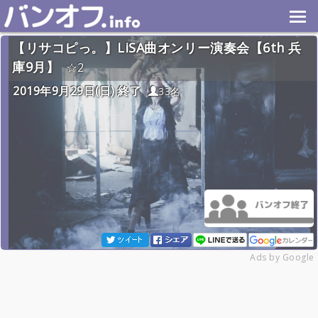
【リサコピっ。】LiSA曲オンリー演奏会【6th 兵
庫9月】
2
2019年9月29日(日) 終了
33名
Ads by Google