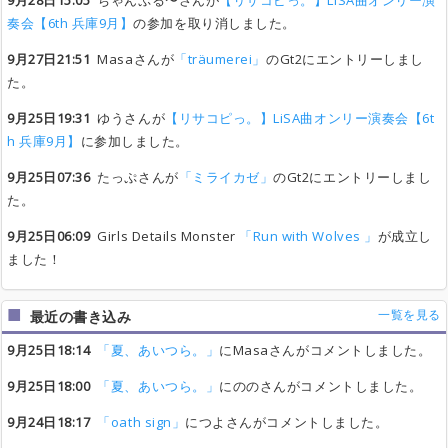
9月28日15:05
ちゃんぷる〜さんが
【リサコピっ。】LiSA曲オンリー演
奏会【6th 兵庫9月】
の参加を取り消しました。
9月27日21:51
Masaさんが
「träumerei」
のGt2にエントリーしまし
た。
9月25日19:31
ゆうさんが
【リサコピっ。】LiSA曲オンリー演奏会【6t
h 兵庫9月】
に参加しました。
9月25日07:36
たっぷさんが
「ミライカゼ」
のGt2にエントリーしまし
た。
9月25日06:09
Girls Details Monster
「Run with Wolves 」
が成立し
ました！
一覧を見る
最近の書き込み
9月25日18:14
「夏、あいつら。」
にMasaさんがコメントしました。
9月25日18:00
「夏、あいつら。」
にののさんがコメントしました。
9月24日18:17
「oath sign」
につよさんがコメントしました。