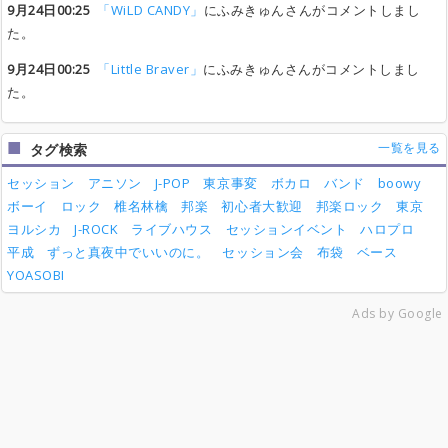
9月24日00:25
「WiLD CANDY」
にふみきゅんさんがコメントしまし
た。
9月24日00:25
「Little Braver」
にふみきゅんさんがコメントしまし
た。
一覧を見る
タグ検索
セッション
アニソン
J-POP
東京事変
ボカロ
バンド
boowy
ボーイ
ロック
椎名林檎
邦楽
初心者大歓迎
邦楽ロック
東京
ヨルシカ
J-ROCK
ライブハウス
セッションイベント
ハロプロ
平成
ずっと真夜中でいいのに。
セッション会
布袋
ベース
YOASOBI
Ads by Google