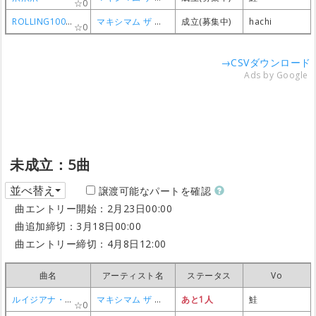
0
0
0
0
ROLLING1000tOON
ROLLING1000tOON
ROLLING1000tOON
ROLLING1000tOON
マキシマム ザ ホルモン
マキシマム ザ ホルモン
マキシマム ザ ホルモン
マキシマム ザ ホルモン
成立(募集中)
成立(募集中)
成立(募集中)
成立(募集中)
hachi
hachi
hachi
hachi
0
0
0
0
→CSVダウンロード
Ads by Google
未成立：5曲
並べ替え
譲渡可能なパートを確認
曲エントリー開始：2月23日00:00
曲追加締切：3月18日00:00
曲エントリー締切：4月8日12:00
曲名
曲名
曲名
曲名
アーティスト名
アーティスト名
アーティスト名
アーティスト名
ステータス
ステータス
ステータス
ステータス
Vo
Vo
Vo
Vo
ルイジアナ・ボブ
ルイジアナ・ボブ
ルイジアナ・ボブ
ルイジアナ・ボブ
マキシマム ザ ホルモン
マキシマム ザ ホルモン
マキシマム ザ ホルモン
マキシマム ザ ホルモン
あと1人
あと1人
あと1人
あと1人
鮭
鮭
鮭
鮭
0
0
0
0