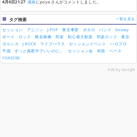
4月6日21:27
連絡
にpoya さんがコメントしました。
一覧を見る
タグ検索
セッション
アニソン
J-POP
東京事変
ボカロ
バンド
boowy
ボーイ
ロック
椎名林檎
邦楽
初心者大歓迎
邦楽ロック
東京
ヨルシカ
J-ROCK
ライブハウス
セッションイベント
ハロプロ
平成
ずっと真夜中でいいのに。
セッション会
布袋
ベース
YOASOBI
Ads by Google