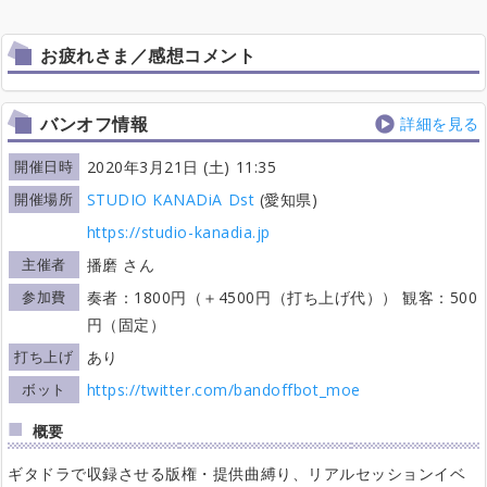
お疲れさま／感想コメント
バンオフ情報
詳細を見る
開催日時
2020年3月21日 (土) 11:35
開催場所
STUDIO KANADiA Dst
(愛知県)
https://studio-kanadia.jp
主催者
播磨 さん
参加費
奏者：1800円（＋4500円（打ち上げ代）） 観客：500
円（固定）
打ち上げ
あり
ボット
https://twitter.com/bandoffbot_moe
概要
ギタドラで収録させる版権・提供曲縛り、リアルセッションイベ