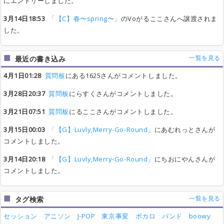
にエントリーしました。
3月14日18:53
「【C】春〜spring〜」
のVoがるここさんへ譲渡されま
した。
一覧を見る
最近の書き込み
4月1日01:28
質問板
にある1625さんがコメントしました。
3月28日20:37
質問板
にらすくさんがコメントしました。
3月21日07:51
質問板
にるここさんがコメントしました。
3月15日00:03
「【G】Luvly,Merry-Go-Round」
にあむれっとさんが
コメントしました。
3月14日20:18
「【G】Luvly,Merry-Go-Round」
にちおにやんさんが
コメントしました。
一覧を見る
タグ検索
セッション
アニソン
J-POP
東京事変
ボカロ
バンド
boowy