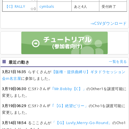
【C】RALLY
【C】RALLY
【C】RALLY
【C】RALLY
cymbals
cymbals
cymbals
cymbals
あと4人
あと4人
あと4人
あと4人
受付終了
受付終了
受付終了
受付終了
0
0
0
0
→CSVダウンロード
一覧を見る
最近の動き
3月21日16:35
らすくさんが
【版権・提供曲縛り】ギタドラセッション
会in名古屋
に参加しました。
3月19日06:30
仁Sﾀﾝさんが
「Mr.Bobby【C】」
のOther1を譲渡可能に
変更しました。
3月19日06:29
仁Sﾀﾝさんが
「【G】絶望ビリー」
のCho1を譲渡可能に
変更しました。
3月14日18:54
るここさんが
「【G】Luvly,Merry-Go-Round」
のCho1