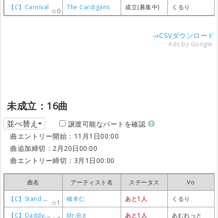
【C】Carnival
【C】Carnival
【C】Carnival
【C】Carnival
The Cardigans
The Cardigans
The Cardigans
The Cardigans
成立(募集中)
成立(募集中)
成立(募集中)
成立(募集中)
くるり
くるり
くるり
くるり
0
0
0
0
→CSVダウンロード
Ads by Google
未成立：16曲
並べ替え
譲渡可能なパートを確認
曲エントリー開始：11月1日00:00
曲追加締切：2月20日00:00
曲エントリー締切：3月1日00:00
曲名
曲名
曲名
曲名
アーティスト名
アーティスト名
アーティスト名
アーティスト名
ステータス
ステータス
ステータス
ステータス
Vo
Vo
Vo
Vo
【C】Stand Proud
【C】Stand Proud
【C】Stand Proud
【C】Stand Proud
橋本仁
橋本仁
橋本仁
橋本仁
あと1人
あと1人
あと1人
あと1人
くるり
くるり
くるり
くるり
1
1
1
1
【C】Daddy, Brother, Lover, Little Boy
【C】Daddy, Brother, Lover, Little Boy
【C】Daddy, Brother, Lover, Little Boy
【C】Daddy, Brother, Lover, Little Boy
Mr.Big
Mr.Big
Mr.Big
Mr.Big
あと1人
あと1人
あと1人
あと1人
あむれっと
あむれっと
あむれっと
あむれっと