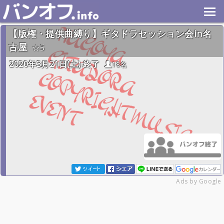
【版権・提供曲縛り】ギタドラセッション会in名
古屋
5
2020年3月21日(土) 終了
18名
Ads by Google