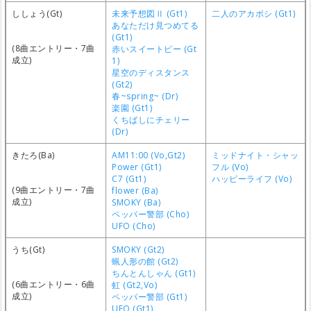
ししょう(Gt)
未来予想図Ⅱ (Gt1)
二人のアカボシ (Gt1)
あなただけ見つめてる
(Gt1)
(8曲エントリー・7曲
赤いスイートピー (Gt
成立)
1)
星空のディスタンス
(Gt2)
春~spring~ (Dr)
楽園 (Gt1)
くちばしにチェリー
(Dr)
きたろ(Ba)
AM11:00 (Vo,Gt2)
ミッドナイト・シャッ
Power (Gt1)
フル (Vo)
C7 (Gt1)
ハッピーライフ (Vo)
(9曲エントリー・7曲
flower (Ba)
成立)
SMOKY (Ba)
ペッパー警部 (Cho)
UFO (Cho)
うち(Gt)
SMOKY (Gt2)
蝋人形の館 (Gt2)
ちんとんしゃん (Gt1)
(6曲エントリー・6曲
虹 (Gt2,Vo)
成立)
ペッパー警部 (Gt1)
UFO (Gt1)