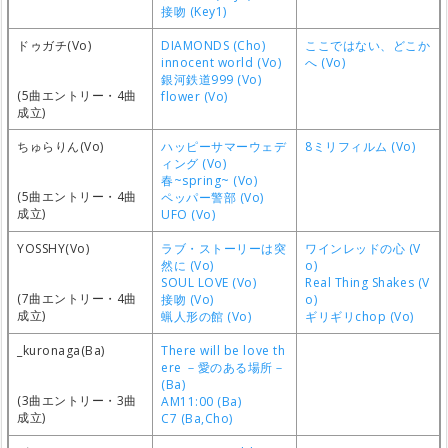
接吻 (Key1)
ドゥガチ(Vo)
DIAMONDS (Cho)
ここではない、どこか
innocent world (Vo)
へ (Vo)
銀河鉄道999 (Vo)
(5曲エントリー・4曲
flower (Vo)
成立)
ちゅらりん(Vo)
ハッピーサマーウェデ
8ミリフィルム (Vo)
ィング (Vo)
春~spring~ (Vo)
(5曲エントリー・4曲
ペッパー警部 (Vo)
成立)
UFO (Vo)
YOSSHY(Vo)
ラブ・ストーリーは突
ワインレッドの心 (V
然に (Vo)
o)
SOUL LOVE (Vo)
Real Thing Shakes (V
(7曲エントリー・4曲
接吻 (Vo)
o)
成立)
蝋人形の館 (Vo)
ギリギリchop (Vo)
_kuronaga(Ba)
There will be love th
ere －愛のある場所－
(Ba)
(3曲エントリー・3曲
AM11:00 (Ba)
成立)
C7 (Ba,Cho)