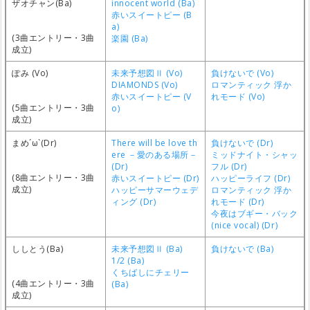
ザオチャン(Ba)
innocent world (Ba)
赤いスイートピー (B
a)
(3曲エントリー・3曲
楽園 (Ba)
成立)
ぽみ (Vo)
未来予想図Ⅱ (Vo)
負けないで (Vo)
DIAMONDS (Vo)
ロマンティック 浮か
赤いスイートピー (V
れモード (Vo)
(5曲エントリー・3曲
o)
成立)
まめ´ω`(Dr)
There will be love th
負けないで (Dr)
ere －愛のある場所－
ミッドナイト・シャッ
(Dr)
フル (Dr)
(8曲エントリー・3曲
赤いスイートピー (Dr)
ハッピーライフ (Dr)
成立)
ハッピーサマーウェデ
ロマンティック 浮か
ィング (Dr)
れモード (Dr)
今夜はブギー・バック
(nice vocal) (Dr)
ししとう(Ba)
未来予想図Ⅱ (Ba)
負けないで (Ba)
1/2 (Ba)
くちばしにチェリー
(4曲エントリー・3曲
(Ba)
成立)