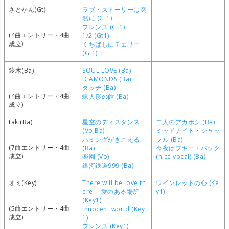
さとかん(Gt)
ラブ・ストーリーは突
然に (Gt1)
フレンズ (Gt1)
(4曲エントリー・4曲
1/2 (Gt1)
成立)
くちばしにチェリー
(Gt1)
鈴木(Ba)
SOUL LOVE (Ba)
DIAMONDS (Ba)
タッチ (Ba)
(4曲エントリー・4曲
蝋人形の館 (Ba)
成立)
taki(Ba)
星空のディスタンス
二人のアカボシ (Ba)
(Vo,Ba)
ミッドナイト・シャッ
ハミングがきこえる
フル (Ba)
(7曲エントリー・4曲
(Ba)
今夜はブギー・バック
成立)
楽園 (Vo)
(nice vocal) (Ba)
銀河鉄道999 (Ba)
オミ(Key)
There will be love th
ワインレッドの心 (Ke
ere －愛のある場所－
y1)
(Key1)
(5曲エントリー・4曲
innocent world (Key
成立)
1)
フレンズ (Key1)