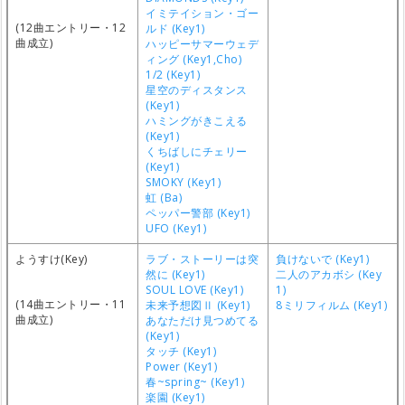
イミテイション・ゴー
(12曲エントリー・12
ルド (Key1)
曲成立)
ハッピーサマーウェデ
ィング (Key1,Cho)
1/2 (Key1)
星空のディスタンス
(Key1)
ハミングがきこえる
(Key1)
くちばしにチェリー
(Key1)
SMOKY (Key1)
虹 (Ba)
ペッパー警部 (Key1)
UFO (Key1)
ようすけ(Key)
ラブ・ストーリーは突
負けないで (Key1)
然に (Key1)
二人のアカボシ (Key
SOUL LOVE (Key1)
1)
(14曲エントリー・11
未来予想図Ⅱ (Key1)
8ミリフィルム (Key1)
曲成立)
あなただけ見つめてる
(Key1)
タッチ (Key1)
Power (Key1)
春~spring~ (Key1)
楽園 (Key1)