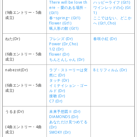
There will be love th
ハッピーライフ (Gt1)
ere －愛のある場所－
ワインレッドの心 (Gt
(9曲エントリー・5曲
(Gt1)
1)
成立)
春~spring~ (Gt1)
ここではない、どこか
flower (Gt1)
へ (Gt1,Cho)
蝋人形の館 (Gt1)
ねた(Dr)
フレンズ (Dr)
春咲小紅 (Dr)
Power (Dr,Cho)
1/2 (Dr)
(6曲エントリー・5曲
flower (Dr)
成立)
ちんとんしゃん (Dr)
nabezot(Dr)
ラブ・ストーリーは突
8ミリフィルム (Dr)
然に (Dr)
タッチ (Dr)
(6曲エントリー・5曲
イミテイション・ゴー
成立)
ルド (Dr)
接吻 (Dr)
C7 (Dr)
うるま(Dr)
未来予想図Ⅱ (Dr)
DIAMONDS (Dr)
あなただけ見つめてる
(4曲エントリー・4曲
(Dr)
成立)
SMOKY (Dr)