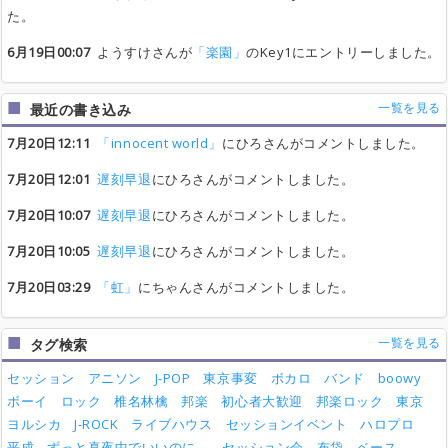
た。
6月19日00:07
ようすけさんが
「楽園」
のKey1にエントリーしました。
一覧を見る
最近の書き込み
7月20日12:11
「innocent world」
にひろさんがコメントしました。
7月20日12:01
遅刻早退
にひろさんがコメントしました。
7月20日10:07
遅刻早退
にひろさんがコメントしました。
7月20日10:05
遅刻早退
にひろさんがコメントしました。
7月20日03:29
「虹」
にちゃんさんがコメントしました。
一覧を見る
タグ検索
セッション
アニソン
J-POP
東京事変
ボカロ
バンド
boowy
ボーイ
ロック
椎名林檎
邦楽
初心者大歓迎
邦楽ロック
東京
ヨルシカ
J-ROCK
ライブハウス
セッションイベント
ハロプロ
平成
ずっと真夜中でいいのに。
セッション会
布袋
ベース