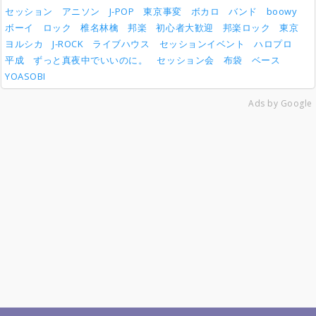
セッション
アニソン
J-POP
東京事変
ボカロ
バンド
boowy
ボーイ
ロック
椎名林檎
邦楽
初心者大歓迎
邦楽ロック
東京
ヨルシカ
J-ROCK
ライブハウス
セッションイベント
ハロプロ
平成
ずっと真夜中でいいのに。
セッション会
布袋
ベース
YOASOBI
Ads by Google