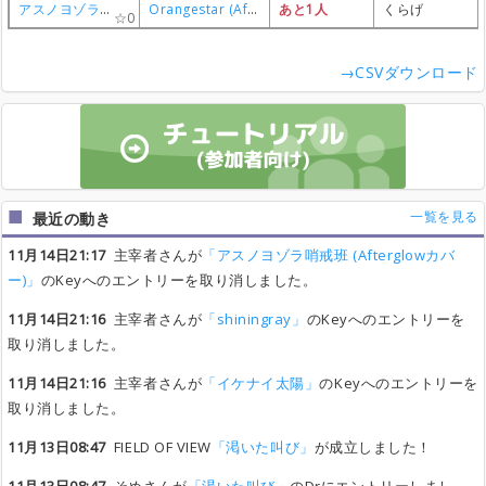
アスノヨゾラ哨戒班 (Afterglowカバー)
アスノヨゾラ哨戒班 (Afterglowカバー)
アスノヨゾラ哨戒班 (Afterglowカバー)
アスノヨゾラ哨戒班 (Afterglowカバー)
Orangestar (Afterglow)
Orangestar (Afterglow)
Orangestar (Afterglow)
Orangestar (Afterglow)
あと1人
あと1人
あと1人
あと1人
くらげ
くらげ
くらげ
くらげ
0
0
0
0
→CSVダウンロード
一覧を見る
最近の動き
11月14日21:17
主宰者さんが
「アスノヨゾラ哨戒班 (Afterglowカバ
ー)」
のKeyへのエントリーを取り消しました。
11月14日21:16
主宰者さんが
「shiningray」
のKeyへのエントリーを
取り消しました。
11月14日21:16
主宰者さんが
「イケナイ太陽」
のKeyへのエントリーを
取り消しました。
11月13日08:47
FIELD OF VIEW
「渇いた叫び」
が成立しました！