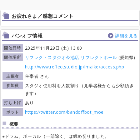
お疲れさま／感想コメント
バンオフ情報
詳細を見る
開催日時
2025年11月29日 (土) 13:00
開催場所
リフレクトスタジオ今池店 リフレクトホール
(愛知県)
http://www.reflectstudio.jp/imaike/access.php
主催者
主宰者 さん
参加費
スタジオ使用料を人数割り（見学者様からも少額頂き
ます）
打ち上げ
あり
ボット
https://twitter.com/bandoffbot_moe
概要
※ドラム、ボーカル（一部除く）は締め切りました。