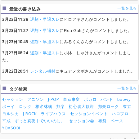
一覧を見る
最近の書き込み
3月23日11:38
遅刻・早退スレ
にヒロアキさんがコメントしました。
3月23日11:27
遅刻・早退スレ
にFloa Galiさんがコメントしました。
3月23日10:45
遅刻・早退スレ
にみるくんさんがコメントしました。
3月23日08:24
遅刻・早退スレ
に小鉢 しゃけさんがコメントしまし
た。
3月22日20:51
レンタル機材
にキュアメタボさんがコメントしました。
一覧を見る
タグ検索
セッション
アニソン
J-POP
東京事変
ボカロ
バンド
boowy
ボーイ
ロック
椎名林檎
邦楽
初心者大歓迎
邦楽ロック
東京
ヨルシカ
J-ROCK
ライブハウス
セッションイベント
ハロプロ
平成
ずっと真夜中でいいのに。
セッション会
布袋
ベース
YOASOBI