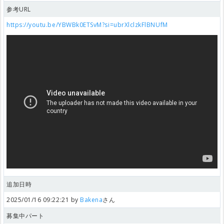
参考URL
https://youtu.be/YBWBk0ETSvM?si=ubrXlclzkFlBNUfM
追加日時
2025/01/16 09:22:21 by
Bakena
さん
募集中パート