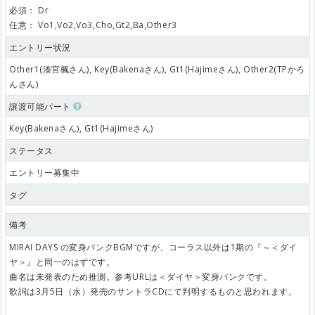
必須：
Dr
任意：
Vo1,Vo2,Vo3,Cho,Gt2,Ba,Other3
エントリー状況
Other1(湊宮楓さん), Key(Bakenaさん), Gt1(Hajimeさん), Other2(TPかろ
んさん)
譲渡可能パート
Key(Bakenaさん), Gt1(Hajimeさん)
ステータス
エントリー募集中
タグ
備考
MIRAI DAYS の変身バンクBGMですが、コーラス以外は1期の『～＜ダイ
ヤ＞』と同一のはずです。
曲名は未発表のため推測。参考URLは＜ダイヤ＞変身バンクです。
歌詞は3月5日（水）発売のサントラCDにて判明するものと思われます。