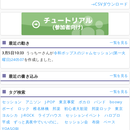
→CSVダウンロード
一覧を見る
最近の動き
3月5日10:33
うっちーさんが
令和ポップスのジャムセッション(第一火
曜日)240507
を作成しました。
一覧を見る
最近の書き込み
一覧を見る
タグ検索
セッション
アニソン
J-POP
東京事変
ボカロ
バンド
boowy
ボーイ
ロック
椎名林檎
邦楽
初心者大歓迎
邦楽ロック
東京
ヨルシカ
J-ROCK
ライブハウス
セッションイベント
ハロプロ
平成
ずっと真夜中でいいのに。
セッション会
布袋
ベース
YOASOBI