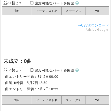
並べ替え
譲渡可能なパートを確認
曲名
曲名
曲名
曲名
アーティスト名
アーティスト名
アーティスト名
アーティスト名
ステータス
ステータス
ステータス
ステータス
Vo
Vo
Vo
Vo
→CSVダウンロード
Ads by Google
未成立：0曲
並べ替え
譲渡可能なパートを確認
曲エントリー開始：3月5日00:00
曲追加締切：5月7日18:50
曲エントリー締切：5月7日18:55
曲名
曲名
曲名
曲名
アーティスト名
アーティスト名
アーティスト名
アーティスト名
ステータス
ステータス
ステータス
ステータス
Vo
Vo
Vo
Vo