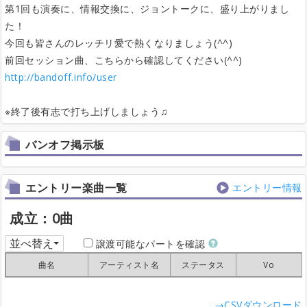
第1回も演奏に、情報交換に、ジョントークに、盛り上がりまし
た！
今回も皆さんのレッチリ愛で熱くなりましょう(^^)
前回セッション曲、こちらから確認してください(^^)
http://bandoff.info/user
※終了後有志で打ち上げしましょう♫
バンオフ掲示板
エントリー楽曲一覧
エントリー情報
成立：0曲
並べ替え
譲渡可能なパートを確認
曲名
曲名
曲名
曲名
アーティスト名
アーティスト名
アーティスト名
アーティスト名
ステータス
ステータス
ステータス
ステータス
Vo
Vo
Vo
Vo
→CSVダウンロード