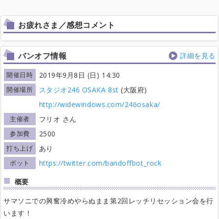
お疲れさま／感想コメント
バンオフ情報
詳細を見る
開催日時
2019年9月8日 (日) 14:30
開催場所
スタジオ246 OSAKA 8st
(大阪府)
http://widewindows.com/246osaka/
主催者
フリオ さん
参加費
2500
打ち上げ
あり
ボット
https://twitter.com/bandoffbot_rock
概要
サマソニでの興奮冷めやらぬまま第2回レッチリセッション会を行
います！