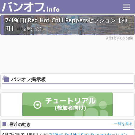
7/19(日) Red Hot Chili Peppersセッション【神
田】
0
(非公開)
2026年7月19日(日) 終了
Ads by Google
1名
バンオフ掲示板
一覧を見る
最近の動き
4月7日19:01
URSさんが
7/19(日) Red Hot Chili Peppersセッション