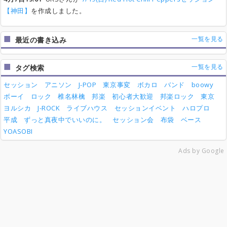
【神田】
を作成しました。
一覧を見る
最近の書き込み
一覧を見る
タグ検索
セッション
アニソン
J-POP
東京事変
ボカロ
バンド
boowy
ボーイ
ロック
椎名林檎
邦楽
初心者大歓迎
邦楽ロック
東京
ヨルシカ
J-ROCK
ライブハウス
セッションイベント
ハロプロ
平成
ずっと真夜中でいいのに。
セッション会
布袋
ベース
YOASOBI
Ads by Google