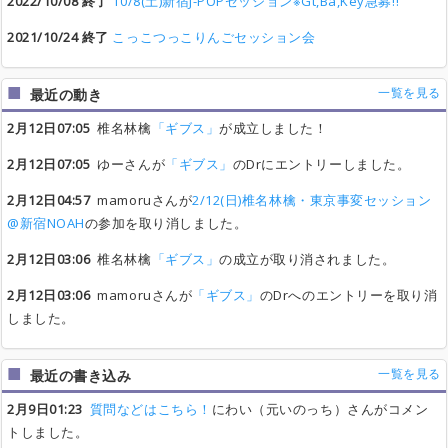
2022/10/08 終了
10/8(土)新宿J-POPセッション※Gt,Ba,Key急募!!
2021/10/24 終了
こっこつっこりんごセッション会
一覧を見る
最近の動き
2月12日07:05
椎名林檎
「ギブス」
が成立しました！
2月12日07:05
ゆーさんが
「ギブス」
のDrにエントリーしました。
2月12日04:57
mamoruさんが
2/12(日)椎名林檎・東京事変セッション
@新宿NOAH
の参加を取り消しました。
2月12日03:06
椎名林檎
「ギブス」
の成立が取り消されました。
2月12日03:06
mamoruさんが
「ギブス」
のDrへのエントリーを取り消
しました。
一覧を見る
最近の書き込み
2月9日01:23
質問などはこちら！
にわい（元いのっち）さんがコメン
トしました。