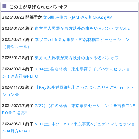
この曲が挙げられたバンオフ
2026/08/22 開催予定
第6回 林檎カトJAM @立川CRAZYJAM
2026/01/24 終了
東方同人界隈が東方以外の曲をやるバンオフ Vol.2
2025/05/17 終了
本ソニvol.6 東京事変・椎名林檎コピーセッション
（特殊ルール）
2025/01/18 終了
東方同人界隈が東方以外の曲をやるバンオフ
2024/09/14 終了
9/14(土)椎名林檎・東京事変ライブハウスセッショ
ン！@吉祥寺NEPO
2024/11/02 終了
【Key以外満員御礼】こっこつっこりんごAimerセッ
ション会
2024/07/27 終了
7/27(土)椎名林檎・東京事変セッション！@吉祥寺NE
PO＠Gt急募‼︎
2024/05/11 終了
5/11(土) 本ソニvol.2東京事変&ジュディマリセッショ
ンat野方NOAH