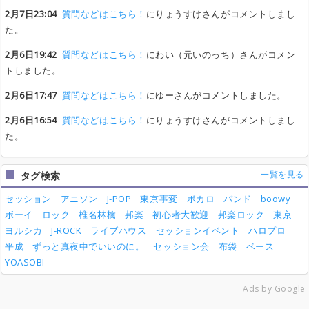
2月7日23:04
質問などはこちら！
にりょうすけさんがコメントしまし
た。
2月6日19:42
質問などはこちら！
にわい（元いのっち）さんがコメン
トしました。
2月6日17:47
質問などはこちら！
にゆーさんがコメントしました。
2月6日16:54
質問などはこちら！
にりょうすけさんがコメントしまし
た。
一覧を見る
タグ検索
セッション
アニソン
J-POP
東京事変
ボカロ
バンド
boowy
ボーイ
ロック
椎名林檎
邦楽
初心者大歓迎
邦楽ロック
東京
ヨルシカ
J-ROCK
ライブハウス
セッションイベント
ハロプロ
平成
ずっと真夜中でいいのに。
セッション会
布袋
ベース
YOASOBI
Ads by Google