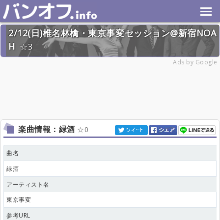
2/12(日)椎名林檎・東京事変セッション@新宿NOA
H
3
2023年2月12日(日) 終了
Ads by Google
23名
楽曲情報：緑酒
0
曲名
緑酒
アーティスト名
東京事変
参考URL