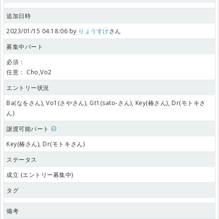
追加日時
2023/01/15 04:18:06 by
りょうすけ
さん
募集中パート
必須：
任意：
Cho,Vo2
エントリー状況
Ba(なをさん), Vo1(さやさん), Gt1(sato-さん), Key(椿さん), Dr(モトキさ
ん)
譲渡可能パート
Key(椿さん), Dr(モトキさん)
ステータス
成立 (エントリー募集中)
タグ
備考