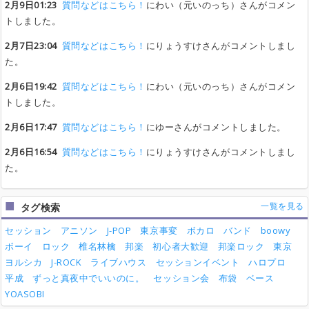
2月9日01:23
質問などはこちら！
にわい（元いのっち）さんがコメン
トしました。
2月7日23:04
質問などはこちら！
にりょうすけさんがコメントしまし
た。
2月6日19:42
質問などはこちら！
にわい（元いのっち）さんがコメン
トしました。
2月6日17:47
質問などはこちら！
にゆーさんがコメントしました。
2月6日16:54
質問などはこちら！
にりょうすけさんがコメントしまし
た。
一覧を見る
タグ検索
セッション
アニソン
J-POP
東京事変
ボカロ
バンド
boowy
ボーイ
ロック
椎名林檎
邦楽
初心者大歓迎
邦楽ロック
東京
ヨルシカ
J-ROCK
ライブハウス
セッションイベント
ハロプロ
平成
ずっと真夜中でいいのに。
セッション会
布袋
ベース
YOASOBI