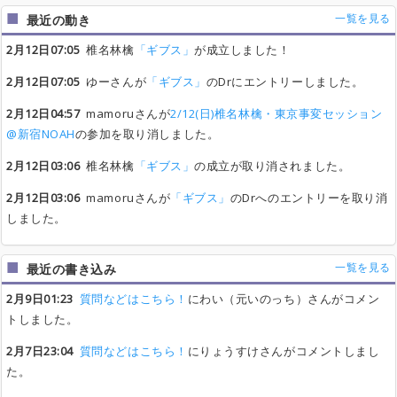
一覧を見る
最近の動き
2月12日07:05
椎名林檎
「ギブス」
が成立しました！
2月12日07:05
ゆーさんが
「ギブス」
のDrにエントリーしました。
2月12日04:57
mamoruさんが
2/12(日)椎名林檎・東京事変セッション
@新宿NOAH
の参加を取り消しました。
2月12日03:06
椎名林檎
「ギブス」
の成立が取り消されました。
2月12日03:06
mamoruさんが
「ギブス」
のDrへのエントリーを取り消
しました。
一覧を見る
最近の書き込み
2月9日01:23
質問などはこちら！
にわい（元いのっち）さんがコメン
トしました。
2月7日23:04
質問などはこちら！
にりょうすけさんがコメントしまし
た。