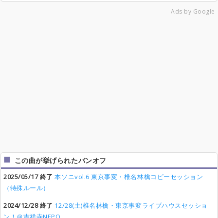
Ads by Google
この曲が挙げられたバンオフ
2025/05/17 終了
本ソニvol.6 東京事変・椎名林檎コピーセッション
（特殊ルール）
2024/12/28 終了
12/28(土)椎名林檎・東京事変ライブハウスセッショ
ン！＠吉祥寺NEPO