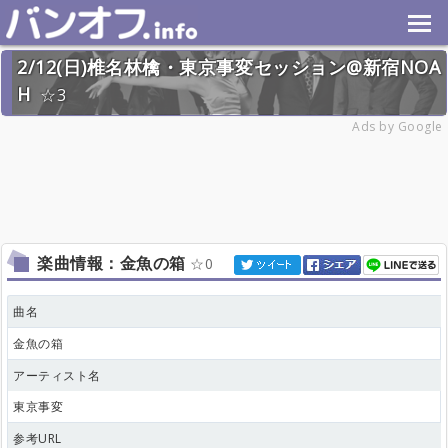
2/12(日)椎名林檎・東京事変セッション@新宿NOA
H
3
2023年2月12日(日) 終了
Ads by Google
23名
楽曲情報：金魚の箱
0
曲名
金魚の箱
アーティスト名
東京事変
参考URL