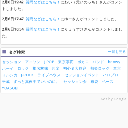
2月6日19:42
質問などはこちら！
にわい（元いのっち）さんがコメン
トしました。
2月6日17:47
質問などはこちら！
にゆーさんがコメントしました。
2月6日16:54
質問などはこちら！
にりょうすけさんがコメントしまし
た。
一覧を見る
タグ検索
セッション
アニソン
J-POP
東京事変
ボカロ
バンド
boowy
ボーイ
ロック
椎名林檎
邦楽
初心者大歓迎
邦楽ロック
東京
ヨルシカ
J-ROCK
ライブハウス
セッションイベント
ハロプロ
平成
ずっと真夜中でいいのに。
セッション会
布袋
ベース
YOASOBI
Ads by Google