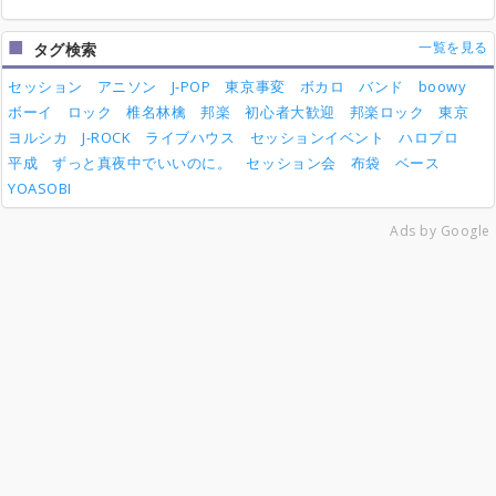
一覧を見る
タグ検索
セッション
アニソン
J-POP
東京事変
ボカロ
バンド
boowy
ボーイ
ロック
椎名林檎
邦楽
初心者大歓迎
邦楽ロック
東京
ヨルシカ
J-ROCK
ライブハウス
セッションイベント
ハロプロ
平成
ずっと真夜中でいいのに。
セッション会
布袋
ベース
YOASOBI
Ads by Google