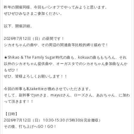
昨年の開催同様、今回もバンオフでやってみようと思います。
ぜひぜひみなさまご参加ください。
以下、開催詳細。
2026年7月12日（日）の昼間です！
シカオちゃんの曲や、その周辺の関連曲等比較的縛り緩めで！
★Shikao & The Family Sugar時代の曲も、kokuaの曲ももちろん、それ
以外のシカオちゃん提供曲や、オーガスタでのシカオちゃん参加曲なんか
もぜひ！
ぜひ、皆様よろしくお願いします！！
今回の幹事も私takettieが務めさせていただきます。
そして、副幹事でjunさま、mayuzさん、ローズさん、あおちゃん、に加わ
って頂きます！！
【日時】
2026年7月12日（日） 10:30-15:30 (15時30分完全撤収）
その後、打ち上げへGO！GO！