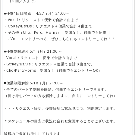
（２曲／人まで）
■便乗1回目開始 4/27（月）21:00～
・Vocal：リクエスト＋便乗で合計２曲まで
・Gt/Key/Bs/Ds：リクエスト＋便乗で合計４曲まで
・その他（Cho、Perc、Horns）：制限なし。何曲でも便乗可
…Vocalエントリーの方、ぜひこちらにもエントリーしてね＾＾
■便乗制限緩和 5/4（月）21:00 ～
- Vocal：リクエスト＋便乗で合計３曲まで
- Gt/Key/Bs/Ds：リクエスト＋便乗で合計６曲まで。
- Cho/Perc/Horns：制限なし（何曲でもエントリーOK）
■便乗制限解除 5/18（月）21:00～
- 全てのパートで制限を解除。何曲でもエントリーできます。
（掛け持ちパートの方も解除します～。自由にエントリーしてね）
・・・リクエスト締切、便乗締切は状況見つつ、別途設定します。
＊スケジュールの目安は状況に合わせ変更することがございます。
皆様のご参加お待ちしております