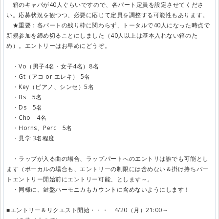
箱のキャパが40人ぐらいですので、各パート定員を設定させてくださ
い。応募状況を観つつ、必要に応じて定員を調整する可能性もあります。
★重要：各パートの残り枠に関わらず、トータルで40人になった時点で
新規参加を締め切ることにしました（40人以上は基本入れない箱のた
め）。エントリーはお早めにどうぞ。
・Vo（男子4名・女子4名）8名
・Gt（アコ or エレキ） 5名
・Key（ピアノ、シンセ）5名
・Bs 5名
・Ds 5名
・Cho 4名
・Horns、Perc 5名
・見学 3名程度
・ラップが入る曲の場合、ラップパートへのエントリは誰でも可能とし
ます（ボーカルの場合も、エントリーの制限には含めない＆掛け持ちパー
トエントリー開始前にエントリー可能、とします～。
・同様に、鍵盤ハーモニカもカウントに含めないようにします！
■エントリー＆リクエスト開始・・・ 4/20（月）21:00～