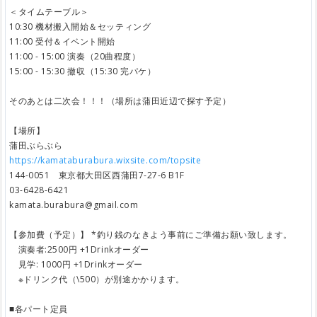
＜タイムテーブル＞
10:30 機材搬入開始＆セッティング
11:00 受付＆イベント開始
11:00 - 15:00 演奏（20曲程度）
15:00 - 15:30 撤収（15:30 完パケ）
そのあとは二次会！！！（場所は蒲田近辺で探す予定）
【場所】
蒲田ぶらぶら
https://kamataburabura.wixsite.com/topsite
144-0051 東京都大田区西蒲田7-27-6 B1F
03-6428-6421
kamata.burabura@gmail.com
【参加費（予定）】 *釣り銭のなきよう事前にご準備お願い致します。
演奏者:2500円 +1Drinkオーダー
見学: 1000円 +1Drinkオーダー
※ドリンク代（\500）が別途かかります。
■各パート定員