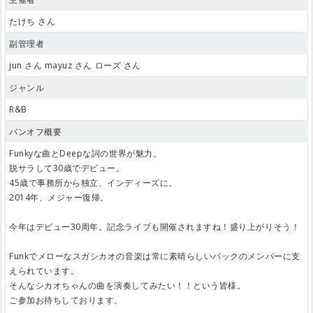
たけち さん
副管理者
jun さん mayuz さん ローズ さん
ジャンル
R&B
バンオフ概要
Funkyな曲とDeepな詞の世界が魅力。
脱サラして30歳でデビュー。
45歳で事務所から独立、インディーズに。
2014年、メジャー復帰。
今年はデビュー30周年。記念ライブも開催されますね！盛り上がりそう！
Funkでメローなスガシカオの音楽は常に素晴らしいバックのメンバーに支
えられています。
そんなシカオちゃんの曲を演奏してみたい！！という皆様。
ご参加お待ちしております。