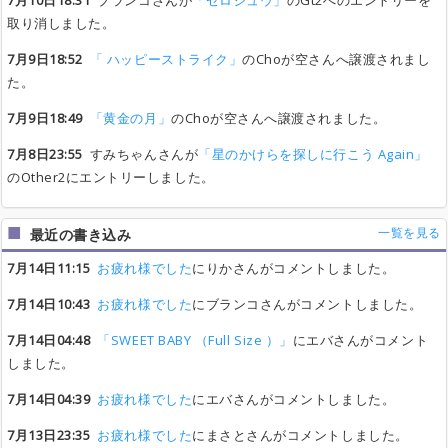
7月10日18:31
ブランコさんが
「ゼロジュウ」
のGt2へのエントリーを
取り消しました。
7月9日18:52
「 ハッピーストライク」
のChoが空さんへ譲渡されまし
た。
7月9日18:49
「黄金の月」
のChoが空さんへ譲渡されました。
7月8日23:55
すみちゃんさんが
「星のかけらを探しに行こう Again」
のOther2にエントリーしました。
一覧を見る
最近の書き込み
7月14日11:15
お疲れ様でした
にりかさんがコメントしました。
7月14日10:43
お疲れ様でした
にブランコさんがコメントしました。
7月14日04:48
「SWEET BABY （Full Size ）」
にエバさんがコメント
しました。
7月14日04:39
お疲れ様でした
にエバさんがコメントしました。
7月13日23:35
お疲れ様でした
にまさとさんがコメントしました。