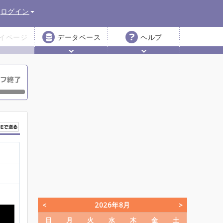
ログイン
イページ
データベース
ヘルプ
2026年8月
日
月
火
水
木
金
土