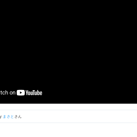
by
まさと
さん