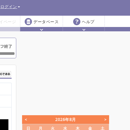
ログイン
イページ
データベース
ヘルプ
2026年8月
日
月
火
水
木
金
土