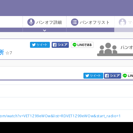
バンオフ詳細
バンオフリスト
マ
所
7
.com/watch?v=VET1Z99eWOw&list=RDVET1Z99eWOw&start_radio=1