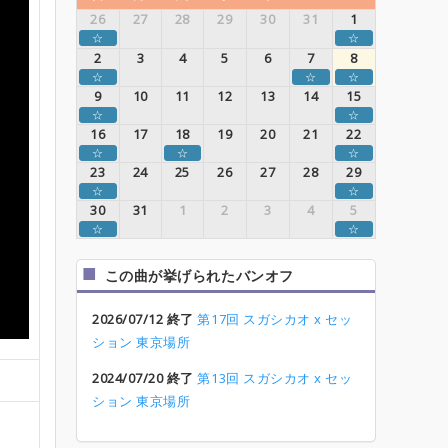
26
27
28
29
30
31
1
☆
☆
2
3
4
5
6
7
8
☆
☆
☆
9
10
11
12
13
14
15
☆
☆
16
17
18
19
20
21
22
☆
☆
☆
23
24
25
26
27
28
29
☆
☆
30
31
1
2
3
4
5
☆
☆
この曲が挙げられたバンオフ
2026/07/12 終了
第17回 スガシカオ x セッ
ション 東京場所
2024/07/20 終了
第13回 スガシカオ x セッ
ション 東京場所