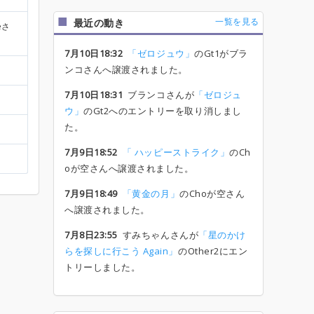
一覧を見る
最近の動き
eさ
7月10日18:32
「ゼロジュウ」
のGt1がブラ
ンコさんへ譲渡されました。
7月10日18:31
ブランコさんが
「ゼロジュ
ウ」
のGt2へのエントリーを取り消しまし
た。
7月9日18:52
「 ハッピーストライク」
のCh
oが空さんへ譲渡されました。
7月9日18:49
「黄金の月」
のChoが空さん
へ譲渡されました。
7月8日23:55
すみちゃんさんが
「星のかけ
らを探しに行こう Again」
のOther2にエン
トリーしました。