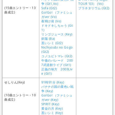
争 (Gt1,Vo)
TOUR '03） (Vo)
(15曲エントリー・13
Sofa (Gt2)
プラネタリウム (Gt2)
曲成立)
Go!Go! （ファミシュ
ガver (Vo)
夜明け前 (Vo)
ドキドキしちゃう (Gt
1)
リンゴジュース (Key)
斜陽 (Ba)
黒いシミ (Gt2)
Nichiyoubi no Gogo
(Gt2)
コノユビトマレ (Gt2)
午後のパレード 200
7武道館ライブ (Gt1)
正義の味方 2003Liv
e (Gt1)
せしりん(Key)
91時91分 (Key)
バナナの国の黄色い戦
争 (Key)
(10曲エントリー・10
Go!Go! （ファミシュ
曲成立)
ガver (Key)
SPIRIT (Key)
黄金の月 (Key)
黒いシミ (Key)