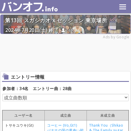
第13回 スガシカオ x セッション 東京場所
8
2024年7月20日(土) 終了
34名
Ads by Google
エントリー情報
参加者：34名 エントリー曲：28曲
ユーザー名
成立曲
未成立曲
トサキユウキ(Gt)
コーヒー (Vo,Gt1)
Thank You（Shikao
バナナの国の黄色い戦
& The Family sugar