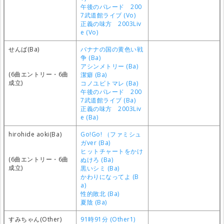
午後のパレード 200
7武道館ライブ (Vo)
正義の味方 2003Liv
e (Vo)
せんば(Ba)
バナナの国の黄色い戦
争 (Ba)
アシンメトリー (Ba)
(6曲エントリー・6曲
潔癖 (Ba)
成立)
コノユビトマレ (Ba)
午後のパレード 200
7武道館ライブ (Ba)
正義の味方 2003Liv
e (Ba)
hirohide aoki(Ba)
Go!Go! （ファミシュ
ガver (Ba)
ヒットチャートをかけ
(6曲エントリー・6曲
ぬけろ (Ba)
成立)
黒いシミ (Ba)
かわりになってよ (B
a)
性的敗北 (Ba)
夏陰 (Ba)
すみちゃん(Other)
91時91分 (Other1)