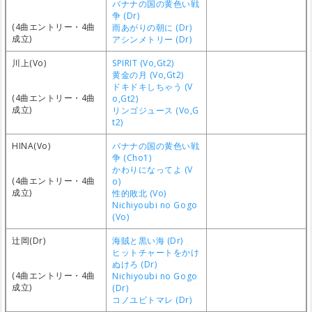
バナナの国の黄色い戦
争 (Dr)
(4曲エントリー・4曲
雨あがりの朝に (Dr)
成立)
アシンメトリー (Dr)
川上(Vo)
SPIRIT (Vo,Gt2)
黄金の月 (Vo,Gt2)
ドキドキしちゃう (V
(4曲エントリー・4曲
o,Gt2)
成立)
リンゴジュース (Vo,G
t2)
HINA(Vo)
バナナの国の黄色い戦
争 (Cho1)
かわりになってよ (V
(4曲エントリー・4曲
o)
成立)
性的敗北 (Vo)
Nichiyoubi no Gogo
(Vo)
辻岡(Dr)
海賊と黒い海 (Dr)
ヒットチャートをかけ
ぬけろ (Dr)
(4曲エントリー・4曲
Nichiyoubi no Gogo
成立)
(Dr)
コノユビトマレ (Dr)