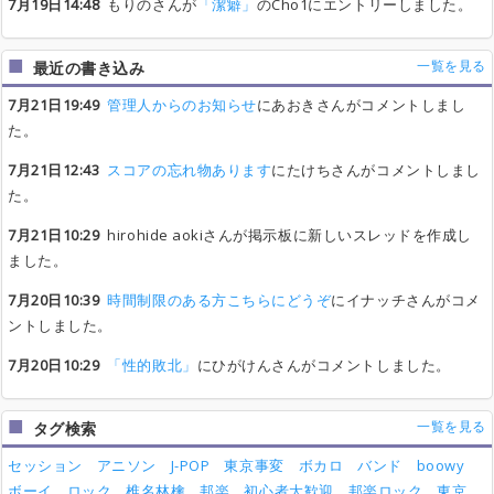
7月19日14:48
もりのさんが
「潔癖」
のCho1にエントリーしました。
一覧を見る
最近の書き込み
7月21日19:49
管理人からのお知らせ
にあおきさんがコメントしまし
た。
7月21日12:43
スコアの忘れ物あります
にたけちさんがコメントしまし
た。
7月21日10:29
hirohide aokiさんが掲示板に新しいスレッドを作成し
ました。
7月20日10:39
時間制限のある方こちらにどうぞ
にイナッチさんがコメ
ントしました。
7月20日10:29
「性的敗北」
にひがけんさんがコメントしました。
一覧を見る
タグ検索
セッション
アニソン
J-POP
東京事変
ボカロ
バンド
boowy
ボーイ
ロック
椎名林檎
邦楽
初心者大歓迎
邦楽ロック
東京