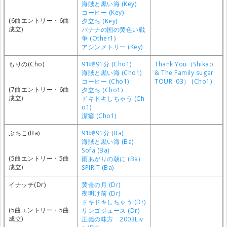
海賊と黒い海 (Key)
コーヒー (Key)
(6曲エントリー・6曲
夕立ち (Key)
成立)
バナナの国の黄色い戦
争 (Other1)
アシンメトリー (Key)
もりの(Cho)
91時91分 (Cho1)
Thank You（Shikao
海賊と黒い海 (Cho1)
& The Family sugar
コーヒー (Cho1)
TOUR '03） (Cho1)
(7曲エントリー・6曲
夕立ち (Cho1)
成立)
ドキドキしちゃう (Ch
o1)
潔癖 (Cho1)
ぶちこ(Ba)
91時91分 (Ba)
海賊と黒い海 (Ba)
Sofa (Ba)
(5曲エントリー・5曲
雨あがりの朝に (Ba)
成立)
SPIRIT (Ba)
イナッチ(Dr)
黄金の月 (Dr)
夜明け前 (Dr)
ドキドキしちゃう (Dr)
(5曲エントリー・5曲
リンゴジュース (Dr)
成立)
正義の味方 2003Liv