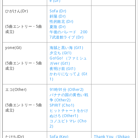
e (Dr)
ひがけん(Dr)
Sofa (Dr)
斜陽 (Dr)
性的敗北 (Dr)
(5曲エントリー・5曲
夏陰 (Dr)
成立)
午後のパレード 200
7武道館ライブ (Dr)
yone(Gt)
海賊と黒い海 (Gt1)
夕立ち (Gt1)
Go!Go! （ファミシュ
(5曲エントリー・5曲
ガver (Gt1)
成立)
夜明け前 (Gt1)
かわりになってよ (Gt
1)
エコ(Other)
91時91分 (Other2)
バナナの国の黄色い戦
争 (Other2)
(5曲エントリー・5曲
SPIRIT (Cho1)
成立)
ヒットチャートをかけ
ぬけろ (Other1)
コノユビトマレ (Cho
2)
たけち(Dr)
Sofa (Key)
Thank You（Shikao