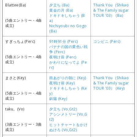
Blattee(Ba)
夕立ち (Ba)
Thank You（Shikao
黄金の月 (Ba)
& The Family sugar
ドキドキしちゃう (B
TOUR '03） (Ba)
(5曲エントリー・4曲
a)
成立)
Nichiyoubi no Gogo
(Ba)
すぎっちょ(Perc)
91時91分 (Perc)
コンビニ (Perc)
バナナの国の黄色い戦
争 (Perc)
(5曲エントリー・4曲
夜明け前 (Perc)
成立)
かわりになってよ (Pe
rc)
まさと(Key)
雨あがりの朝に (Key)
Thank You（Shikao
夜明け前 (Key)
& The Family sugar
ドキドキしちゃう (Ke
TOUR '03） (Key)
(5曲エントリー・4曲
y)
成立)
斜陽 (Key)
taku。(Vo)
夕立ち (Vo,Gt2)
アシンメトリー (Vo,G
t2)
(3曲エントリー・3曲
ヒットチャートをかけ
成立)
ぬけろ (Vo,Gt2)