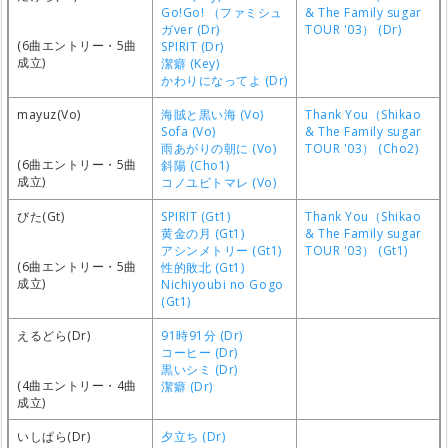
Go!Go! （ファミシュ
& The Family sugar
ガver (Dr)
TOUR '03） (Dr)
(6曲エントリー・5曲
SPIRIT (Dr)
成立)
潔癖 (Key)
かわりになってよ (Dr)
mayuz(Vo)
海賊と黒い海 (Vo)
Thank You（Shikao
Sofa (Vo)
& The Family sugar
雨あがりの朝に (Vo)
TOUR '03） (Cho2)
(6曲エントリー・5曲
斜陽 (Cho1)
成立)
コノユビトマレ (Vo)
びた(Gt)
SPIRIT (Gt1)
Thank You（Shikao
黄金の月 (Gt1)
& The Family sugar
アシンメトリー (Gt1)
TOUR '03） (Gt1)
(6曲エントリー・5曲
性的敗北 (Gt1)
成立)
Nichiyoubi no Gogo
(Gt1)
えるどら(Dr)
91時91分 (Dr)
コーヒー (Dr)
黒いシミ (Dr)
(4曲エントリー・4曲
潔癖 (Dr)
成立)
いしぱら(Dr)
夕立ち (Dr)