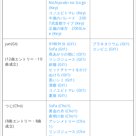
Nichiyoubi no Gogo
(Key)
コノユビトマレ (Key)
午後のパレード 200
7武道館ライブ (Key)
正義の味方 2003Liv
e (Key)
jun(Gt)
91時91分 (Gt1)
プラネタリウム (Gt1)
Sofa (Gt1)
コンビニ (Gt1)
雨あがりの朝に (Gt1)
(12曲エントリー・10
リンゴジュース (Gt1)
曲成立)
斜陽 (Gt1)
ヒットチャートをかけ
ぬけろ (Gt1)
黒いシミ (Gt1)
潔癖 (Gt1)
コノユビトマレ (Gt1)
夏陰 (Gt1)
つじ(Cho)
Sofa (Cho1)
黄金の月 (Cho1)
夜明け前 (Cho1)
(8曲エントリー・8曲
アシンメトリー (Cho
成立)
1)
リンゴジュース (Cho